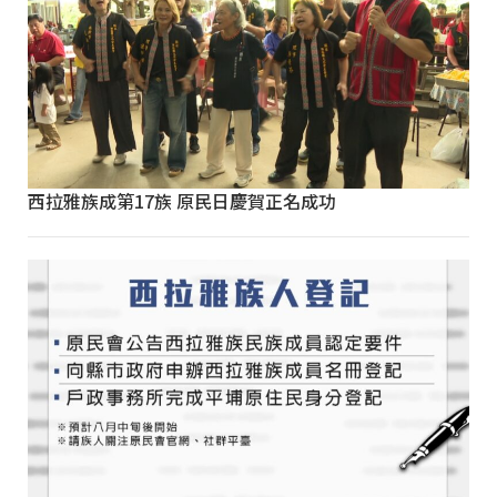
西拉雅族成第17族 原民日慶賀正名成功