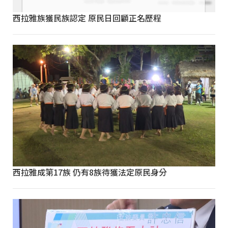
西拉雅族獲民族認定 原民日回顧正名歷程
西拉雅成第17族 仍有8族待獲法定原民身分