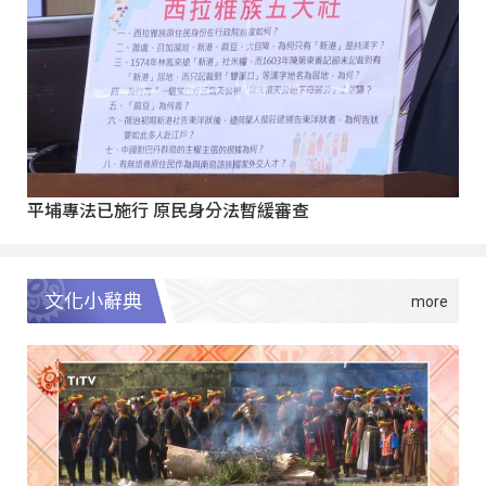
平埔專法已施行 原民身分法暫緩審查
文化小辭典