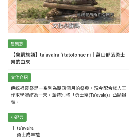
魯凱族
【魯凱族語】ta‘avalra ‘i tatolohae ni｜萬山部落勇士
祭的由來
文化介紹
傳統祖靈祭是一系列為期四個月的祭典，現今配合族人工
作求學濃縮為一天，並特別將「勇士祭(Ta‘avala)」凸顯辦
理。
小辭典
ta‘avalra
勇士成年禮