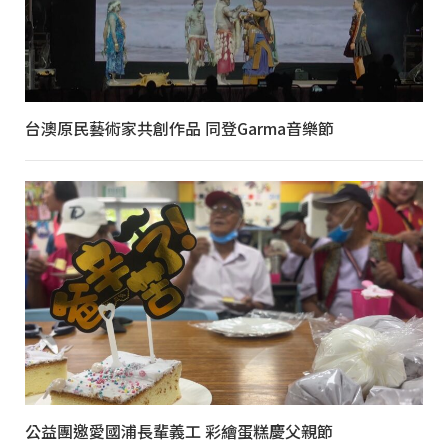
台澳原民藝術家共創作品 同登Garma音樂節
公益團邀愛國浦長輩義工 彩繪蛋糕慶父親節