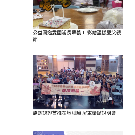
公益團邀愛國浦長輩義工 彩繪蛋糕慶父親
節
族語認證首推在地測驗 屏東舉辦說明會