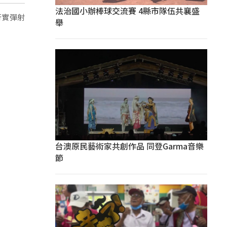
法治國小辦棒球交流賽 4縣市隊伍共襄盛
行實彈射
舉
台澳原民藝術家共創作品 同登Garma音樂
節