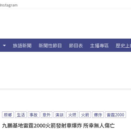
Instagram
族語新聞
新聞性節目
節目表
主播專區
歷史上
原鄉
生活
事故
意外
演訓
火燃
火箭
爆炸
雷霆2000
九鵬基地雷霆2000火箭發射車爆炸 所幸無人傷亡