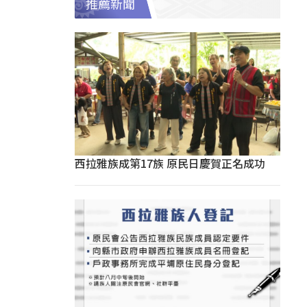
推薦新聞
西拉雅族成第17族 原民日慶賀正名成功