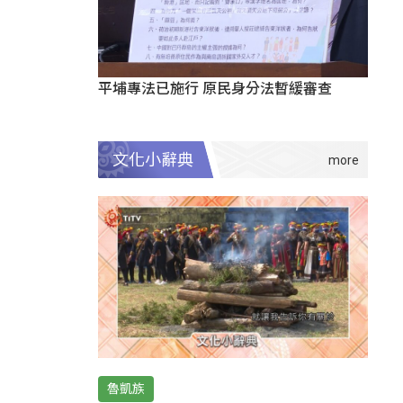
平埔專法已施行 原民身分法暫緩審查
文化小辭典
魯凱族