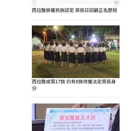
西拉雅族獲民族認定 原民日回顧正名歷程
西拉雅成第17族 仍有8族待獲法定原民身
分