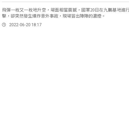
飛彈一枚又一枚地升空，場面相當震撼，國軍20日在九鵬基地進
擊，卻突然發生爆炸意外事故，現場冒出陣陣的濃煙。
2022-06-20 18:17