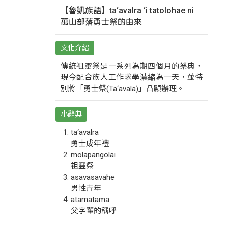
【魯凱族語】ta‘avalra ‘i tatolohae ni｜
萬山部落勇士祭的由來
文化介紹
傳統祖靈祭是一系列為期四個月的祭典，
現今配合族人工作求學濃縮為一天，並特
別將「勇士祭(Ta‘avala)」凸顯辦理。
小辭典
ta‘avalra
勇士成年禮
molapangolai
祖靈祭
asavasavahe
男性青年
atamatama
父字輩的稱呼