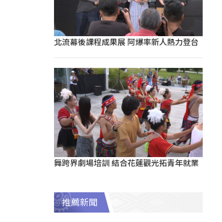
北流幕後課程成果展 阿爆率新人熱力登台
舞跨界劇場培訓 結合花蓮觀光拓青年就業
推薦新聞