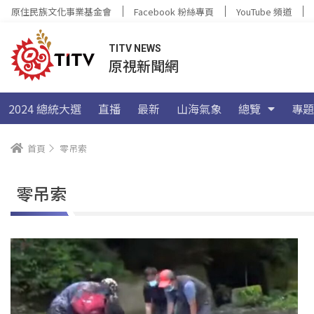
原住民族文化事業基金會
Facebook 粉絲專頁
YouTube 頻道
TITV NEWS
原視新聞網
2024 總統大選
直播
最新
山海氣象
總覽
專題
首頁
零吊索
零吊索