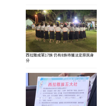
西拉雅成第17族 仍有8族待獲法定原民身
分