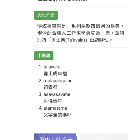
文化介紹
傳統祖靈祭是一系列為期四個月的祭典，
現今配合族人工作求學濃縮為一天，並特
別將「勇士祭(Ta‘avala)」凸顯辦理。
小辭典
ta‘avalra
勇士成年禮
molapangolai
祖靈祭
asavasavahe
男性青年
atamatama
父字輩的稱呼
歷史上的今天