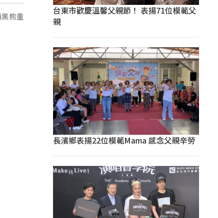
台東市歡慶溫馨父親節！ 表揚71位模範父
頭黑熊重
親
長濱鄉表揚22位模範Mama 感念父親辛勞