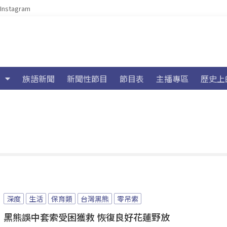
Instagram
族語新聞
新聞性節目
節目表
主播專區
歷史上
深度
生活
保育類
台灣黑熊
零吊索
黑熊誤中套索受困獲救 恢復良好花蓮野放