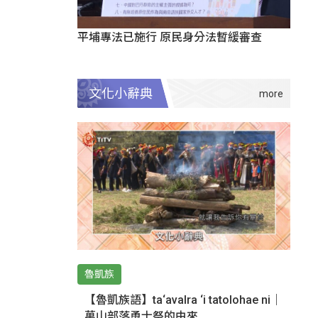
平埔專法已施行 原民身分法暫緩審查
文化小辭典
魯凱族
【魯凱族語】ta‘avalra ‘i tatolohae ni｜
萬山部落勇士祭的由來