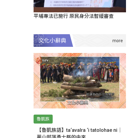
平埔專法已施行 原民身分法暫緩審查
文化小辭典
魯凱族
【魯凱族語】ta‘avalra ‘i tatolohae ni｜
萬山部落勇士祭的由來