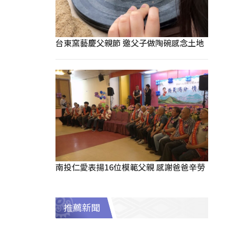
台東窯藝慶父親節 邀父子做陶碗感念土地
南投仁愛表揚16位模範父親 感謝爸爸辛勞
推薦新聞