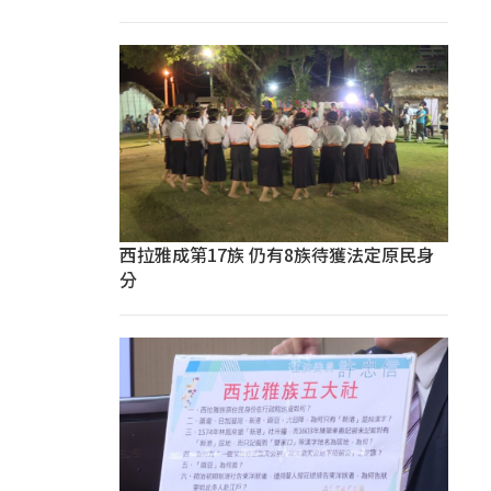
西拉雅成第17族 仍有8族待獲法定原民身
分