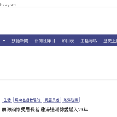
Instagram
族語新聞
新聞性節目
節目表
主播專區
歷史上
生活
屏東基督教醫院
獨居長者
雞湯送暖
屏縣關懷獨居長者 雞湯送暖傳愛邁入23年