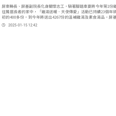
屏東縣長、屏基副院長化身關懷志工，騎著腳踏車要將今年第1份
往獨居長者的家中，「雞湯送暖．天使傳愛」活動已持續23個年
初的400多份，到今年將送出4267份的溫補雞湯及素食湯品，屏
府合作擴及關懷全縣的獨居長者。
2025-01-15 12:42