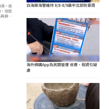
白海豚海警維持 8/8-8/9晨中北部防豪雨
雞湯，送
頭，從起
基與屏縣
海外網購App為民間營運 收費、個資引疑
慮