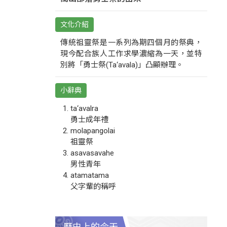
文化介紹
傳統祖靈祭是一系列為期四個月的祭典，
現今配合族人工作求學濃縮為一天，並特
別將「勇士祭(Ta‘avala)」凸顯辦理。
小辭典
ta‘avalra
勇士成年禮
molapangolai
祖靈祭
asavasavahe
男性青年
atamatama
父字輩的稱呼
歷史上的今天