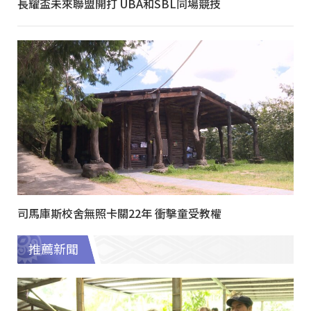
長耀盃未來聯盟開打 UBA和SBL同場競技
司馬庫斯校舍無照卡關22年 衝擊童受教權
推薦新聞