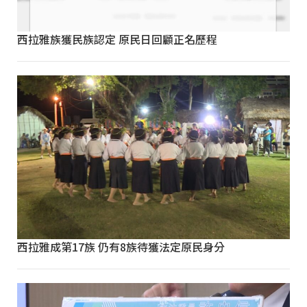
西拉雅族獲民族認定 原民日回顧正名歷程
西拉雅成第17族 仍有8族待獲法定原民身分