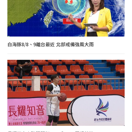
白海豚8/8、9離台最近 北部戒備強風大雨