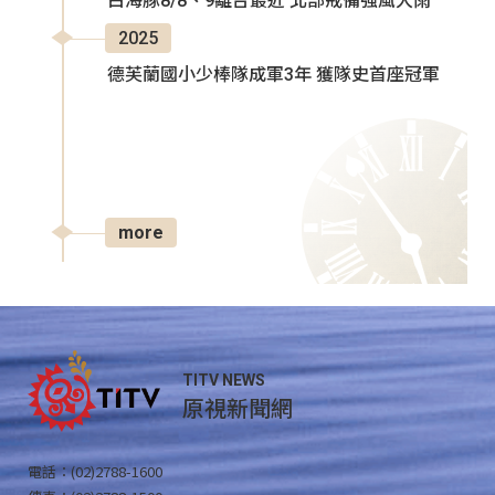
白海豚8/8、9離台最近 北部戒備強風大雨
2025
德芙蘭國小少棒隊成軍3年 獲隊史首座冠軍
more
TITV NEWS
原視新聞網
電話：(02)2788-1600