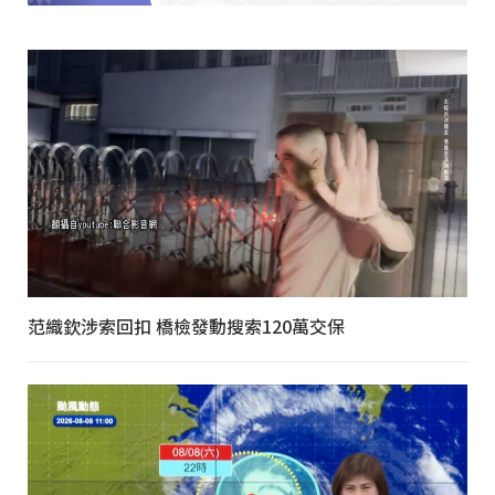
范織欽涉索回扣 橋檢發動搜索120萬交保