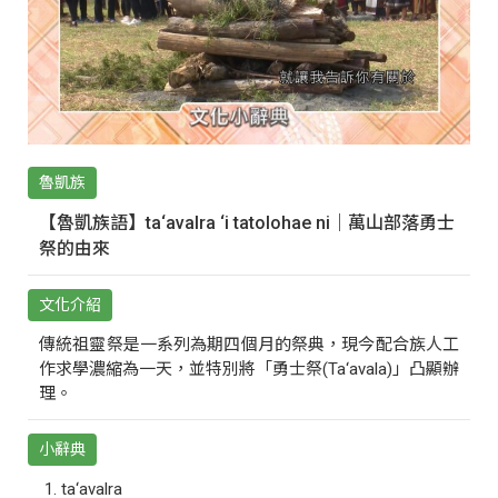
魯凱族
【魯凱族語】ta‘avalra ‘i tatolohae ni｜萬山部落勇士
祭的由來
文化介紹
傳統祖靈祭是一系列為期四個月的祭典，現今配合族人工
作求學濃縮為一天，並特別將「勇士祭(Ta‘avala)」凸顯辦
理。
小辭典
ta‘avalra