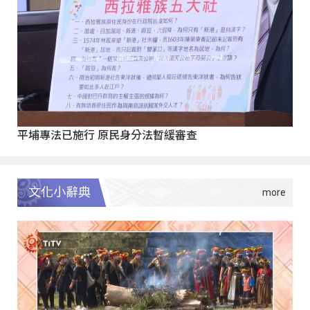
平埔專法已施行 原民身分法暫緩審查
文化小辭典