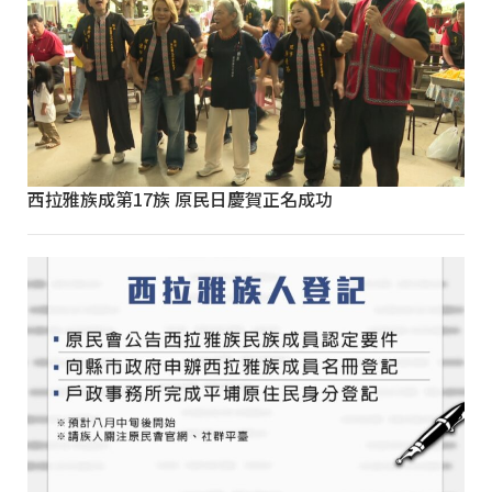
西拉雅族成第17族 原民日慶賀正名成功