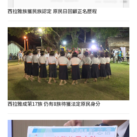
西拉雅族獲民族認定 原民日回顧正名歷程
西拉雅成第17族 仍有8族待獲法定原民身分