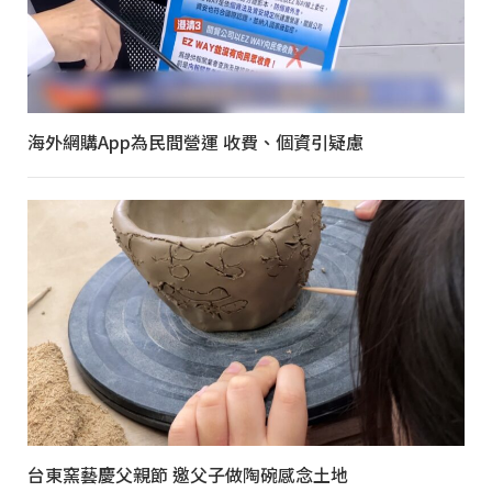
海外網購App為民間營運 收費、個資引疑慮
台東窯藝慶父親節 邀父子做陶碗感念土地