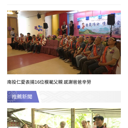
南投仁愛表揚16位模範父親 感謝爸爸辛勞
推薦新聞