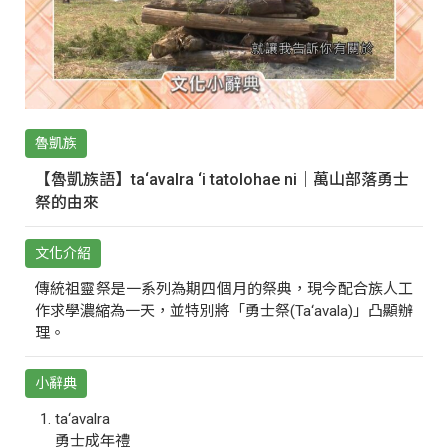
魯凱族
【魯凱族語】ta‘avalra ‘i tatolohae ni｜萬山部落勇士
祭的由來
文化介紹
傳統祖靈祭是一系列為期四個月的祭典，現今配合族人工
作求學濃縮為一天，並特別將「勇士祭(Ta‘avala)」凸顯辦
理。
小辭典
ta‘avalra
勇士成年禮