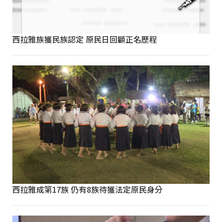
西拉雅族獲民族認定 原民日回顧正名歷程
西拉雅成第17族 仍有8族待獲法定原民身分