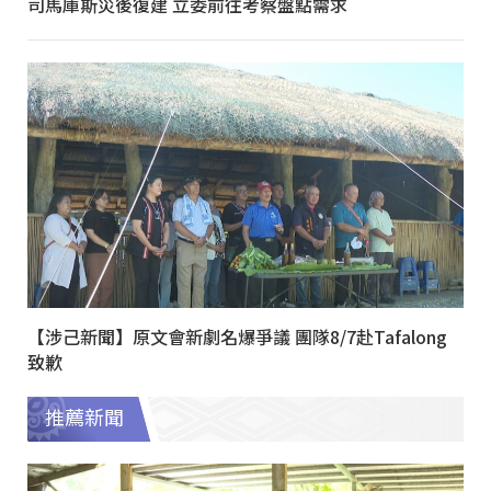
司馬庫斯災後復建 立委前往考察盤點需求
【涉己新聞】原文會新劇名爆爭議 團隊8/7赴Tafalong
致歉
推薦新聞