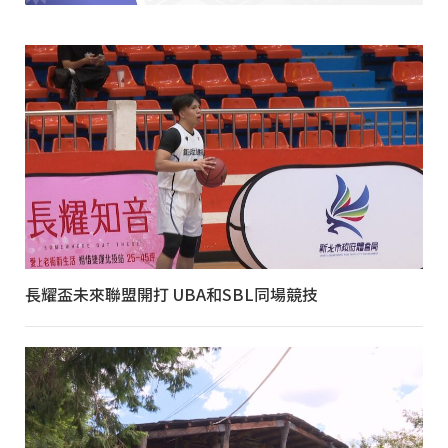
長耀盃未來聯盟開打 UBA和SBL同場競技