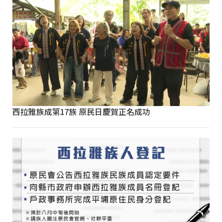
西拉雅族成第17族 原民日慶賀正名成功