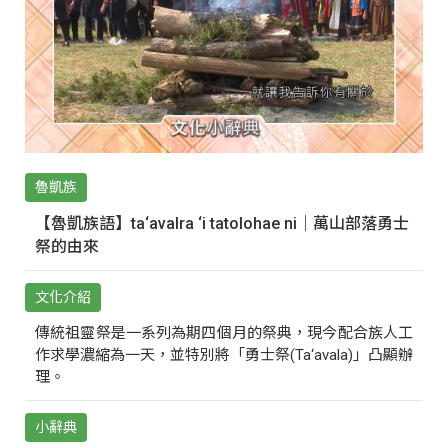
魯凱族
【魯凱族語】ta‘avalra ‘i tatolohae ni｜萬山部落勇士
祭的由來
文化介紹
傳統祖靈祭是一系列為期四個月的祭典，現今配合族人工
作求學濃縮為一天，並特別將「勇士祭(Ta‘avala)」凸顯辦
理。
小辭典