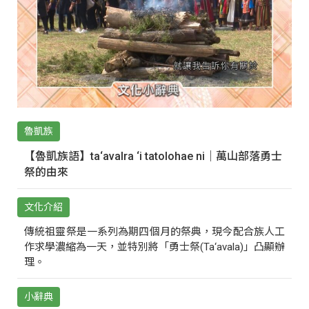
魯凱族
【魯凱族語】ta‘avalra ‘i tatolohae ni｜萬山部落勇士
祭的由來
文化介紹
傳統祖靈祭是一系列為期四個月的祭典，現今配合族人工
作求學濃縮為一天，並特別將「勇士祭(Ta‘avala)」凸顯辦
理。
小辭典