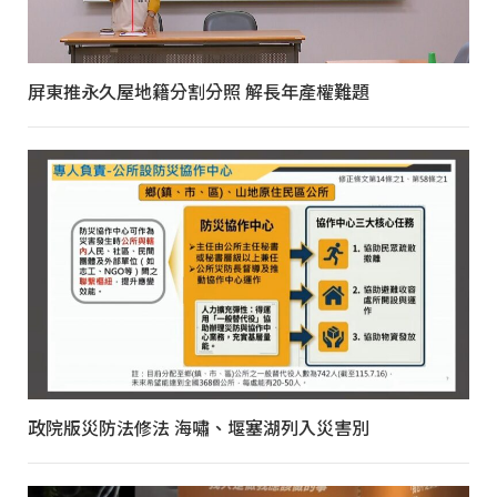
屏東推永久屋地籍分割分照 解長年產權難題
政院版災防法修法 海嘯、堰塞湖列入災害別