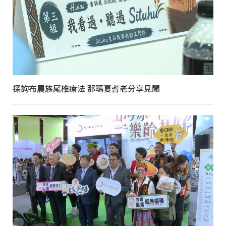
探詢布農族尾椎療法 那瑪夏耆老分享見聞