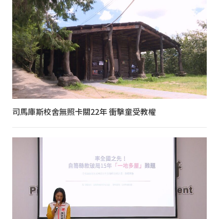
司馬庫斯校舍無照卡關22年 衝擊童受教權