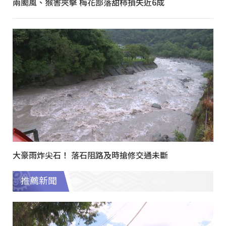
兩颱風、猴害夾擊 梅花部落甜柿損失近6成
大豪雨炸尖石！ 落石阻路及時搶修交通未斷
推薦新聞