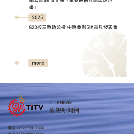
貓公部落Ilisin 頒「重要民俗登錄認定證
書」
2025
823核三重啟公投 中選會辦5場意見發表會
more
TITV NEWS
原視新聞網
電話：(02)2788-1600