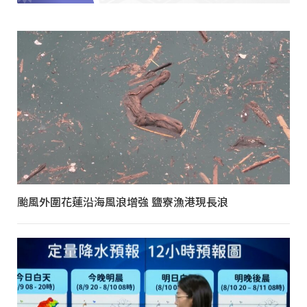
颱風外圍花蓮沿海風浪增強 鹽寮漁港現長浪