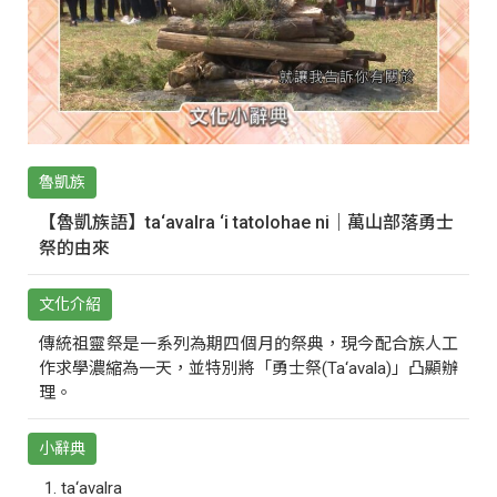
魯凱族
【魯凱族語】ta‘avalra ‘i tatolohae ni｜萬山部落勇士
祭的由來
文化介紹
傳統祖靈祭是一系列為期四個月的祭典，現今配合族人工
作求學濃縮為一天，並特別將「勇士祭(Ta‘avala)」凸顯辦
理。
小辭典
ta‘avalra