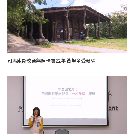
司馬庫斯校舍無照卡關22年 衝擊童受教權