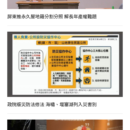
屏東推永久屋地籍分割分照 解長年產權難題
政院版災防法修法 海嘯、堰塞湖列入災害別