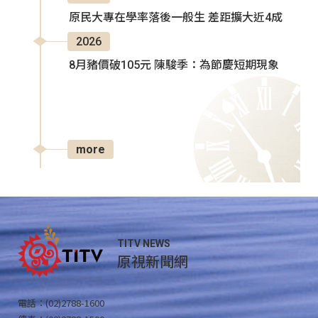
原民大專在學率落後一般生 差距擴大近4成
2026
8月豬價破105元 陳駿季：為節慶短期現象
more
TITV NEWS
原視新聞網
電話：(02)2788-1600