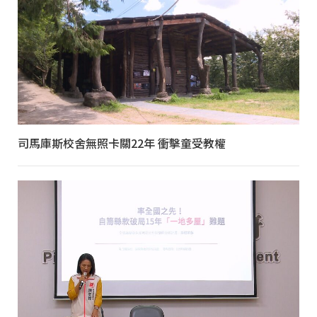
司馬庫斯校舍無照卡關22年 衝擊童受教權