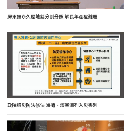
屏東推永久屋地籍分割分照 解長年產權難題
政院版災防法修法 海嘯、堰塞湖列入災害別