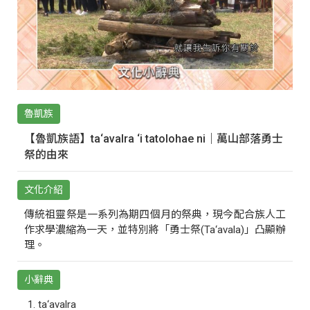
魯凱族
【魯凱族語】ta‘avalra ‘i tatolohae ni｜萬山部落勇士
祭的由來
文化介紹
傳統祖靈祭是一系列為期四個月的祭典，現今配合族人工
作求學濃縮為一天，並特別將「勇士祭(Ta‘avala)」凸顯辦
理。
小辭典
ta‘avalra