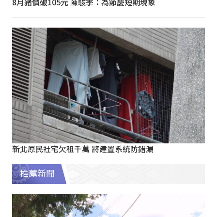
8月豬價破105元 陳駿季：為節慶短期現象
新北原民社宅欠租千萬 將建置系統防錯漏
推薦新聞