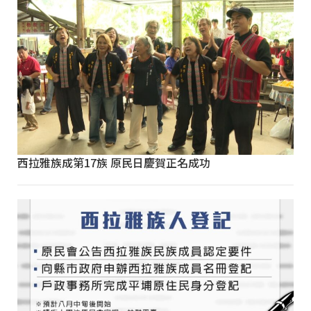
西拉雅族成第17族 原民日慶賀正名成功