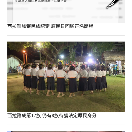
西拉雅族獲民族認定 原民日回顧正名歷程
西拉雅成第17族 仍有8族待獲法定原民身分