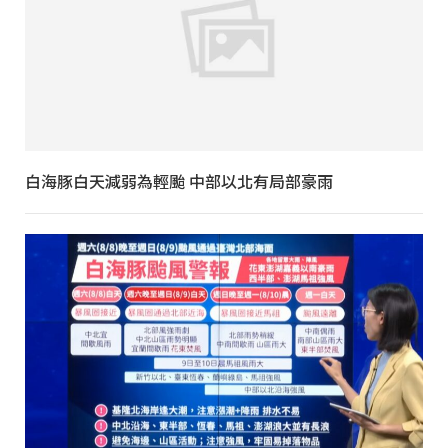
白海豚白天減弱為輕颱 中部以北有局部豪雨