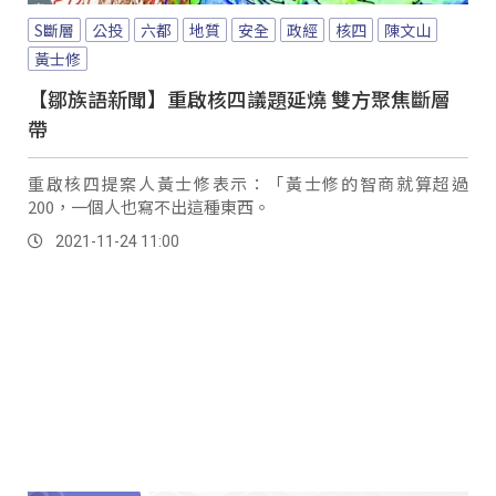
S斷層
公投
六都
地質
安全
政經
核四
陳文山
黃士修
【鄒族語新聞】重啟核四議題延燒 雙方聚焦斷層
帶
重啟核四提案人黃士修表示：「黃士修的智商就算超過
200，一個人也寫不出這種東西。
2021-11-24 11:00