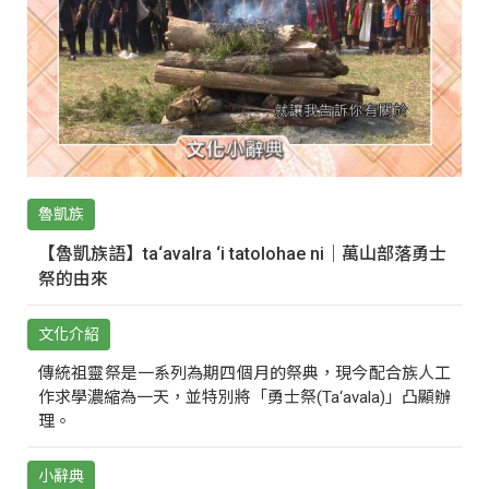
魯凱族
【魯凱族語】ta‘avalra ‘i tatolohae ni｜萬山部落勇士
祭的由來
文化介紹
傳統祖靈祭是一系列為期四個月的祭典，現今配合族人工
作求學濃縮為一天，並特別將「勇士祭(Ta‘avala)」凸顯辦
理。
小辭典