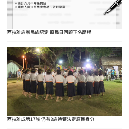
西拉雅族獲民族認定 原民日回顧正名歷程
西拉雅成第17族 仍有8族待獲法定原民身分