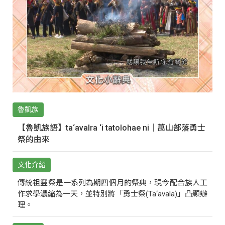
魯凱族
【魯凱族語】ta‘avalra ‘i tatolohae ni｜萬山部落勇士
祭的由來
文化介紹
傳統祖靈祭是一系列為期四個月的祭典，現今配合族人工
作求學濃縮為一天，並特別將「勇士祭(Ta‘avala)」凸顯辦
理。