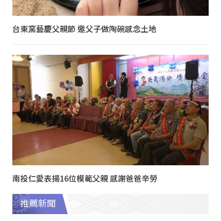
台東窯藝慶父親節 邀父子做陶碗感念土地
南投仁愛表揚16位模範父親 感謝爸爸辛勞
推薦新聞