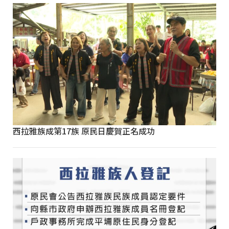
西拉雅族成第17族 原民日慶賀正名成功