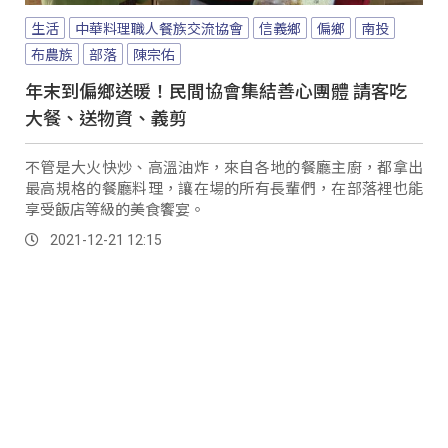
生活
中華料理職人餐族交流協會
信義鄉
偏鄉
南投
布農族
部落
陳宗佑
年末到偏鄉送暖！民間協會集結善心團體 請客吃
大餐、送物資、義剪
不管是大火快炒、高溫油炸，來自各地的餐廳主廚，都拿出
最高規格的餐廳料理，讓在場的所有長輩們，在部落裡也能
享受飯店等級的美食饗宴。
2021-12-21 12:15