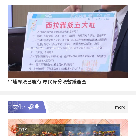
平埔專法已施行 原民身分法暫緩審查
文化小辭典