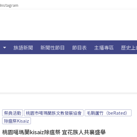
Instagram
族語新聞
新聞性節目
節目表
主播專區
歷史上
祭典活動
桃園市噶瑪蘭族文教發展協會
毛鞘蘆竹（beRated）
除瘟祭Kisaiz
桃園噶瑪蘭kisaiz除瘟祭 宜花族人共襄盛舉