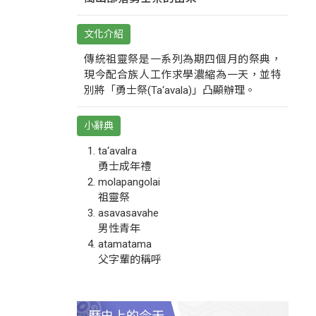
文化介紹
傳統祖靈祭是一系列為期四個月的祭典，
現今配合族人工作求學濃縮為一天，並特
別將「勇士祭(Ta‘avala)」凸顯辦理。
小辭典
ta‘avalra
勇士成年禮
molapangolai
祖靈祭
asavasavahe
男性青年
atamatama
父字輩的稱呼
歷史上的今天