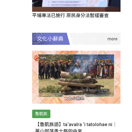
平埔專法已施行 原民身分法暫緩審查
文化小辭典
魯凱族
【魯凱族語】ta‘avalra ‘i tatolohae ni｜
萬山部落勇士祭的由來