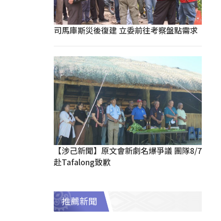
司馬庫斯災後復建 立委前往考察盤點需求
【涉己新聞】原文會新劇名爆爭議 團隊8/7
赴Tafalong致歉
推薦新聞