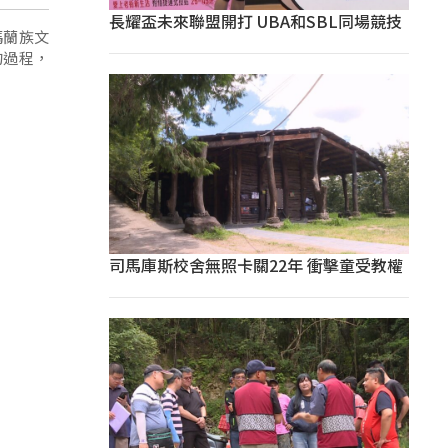
長耀盃未來聯盟開打 UBA和SBL同場競技
瑪蘭族文
的過程，
司馬庫斯校舍無照卡關22年 衝擊童受教權