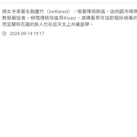
婦女手拿著毛鞘蘆竹（beRated），唱著傳統歌謠，由桃園市噶
教發展協會，辦理傳統除瘟祭Kisaiz，演繹著祭司協助驅除病毒
而宜蘭和花蓮的族人也在這天北上共襄盛舉。
2024-09-14 19:17