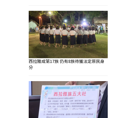
西拉雅成第17族 仍有8族待獲法定原民身
分