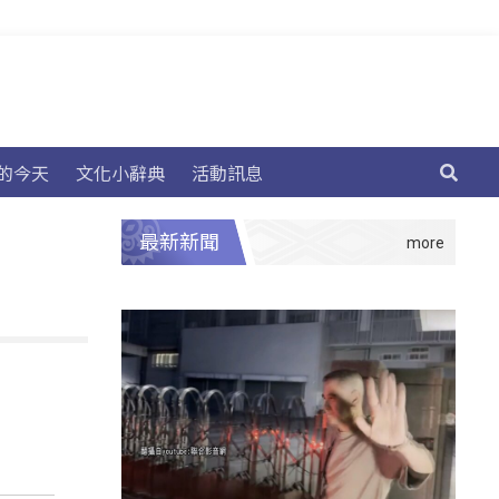
的今天
文化小辭典
活動訊息
最新新聞