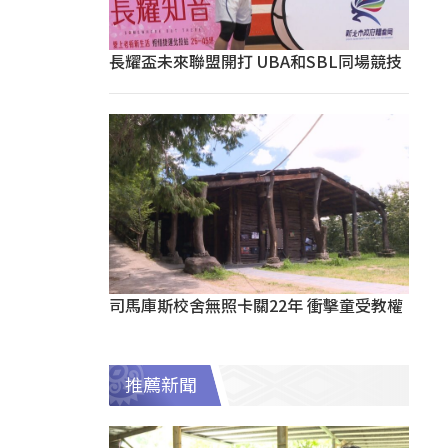
長耀盃未來聯盟開打 UBA和SBL同場競技
司馬庫斯校舍無照卡關22年 衝擊童受教權
推薦新聞