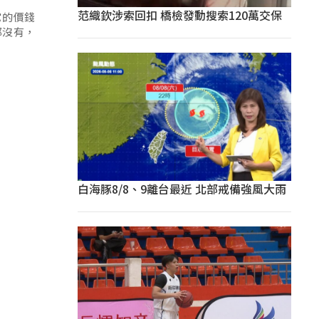
范織欽涉索回扣 橋檢發動搜索120萬交保
它的價錢
都沒有，
白海豚8/8、9離台最近 北部戒備強風大雨