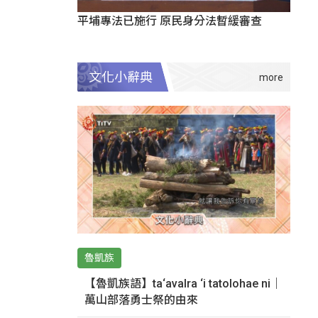
平埔專法已施行 原民身分法暫緩審查
文化小辭典
魯凱族
【魯凱族語】ta‘avalra ‘i tatolohae ni｜
萬山部落勇士祭的由來