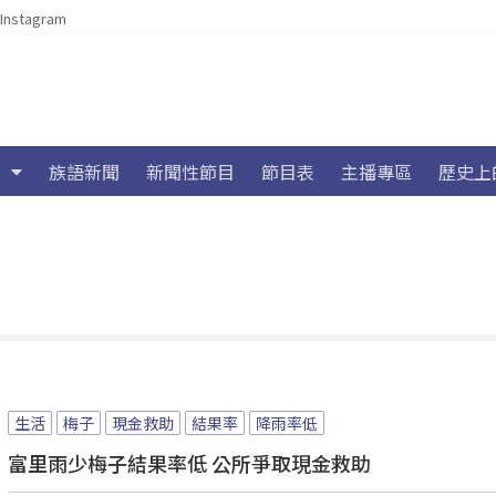
Instagram
族語新聞
新聞性節目
節目表
主播專區
歷史上
生活
梅子
現金救助
結果率
降雨率低
富里雨少梅子結果率低 公所爭取現金救助