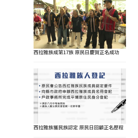
西拉雅族成第17族 原民日慶賀正名成功
西拉雅族獲民族認定 原民日回顧正名歷程