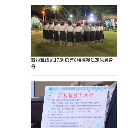
西拉雅成第17族 仍有8族待獲法定原民身
分