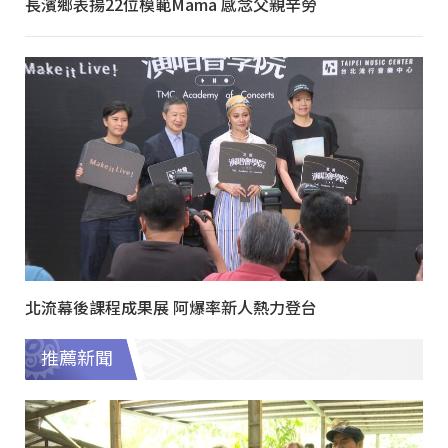
長濱鄉表揚22位模範Mama 感念父親辛勞
北流幕後課程成果展 阿爆率新人熱力登台
推薦新聞