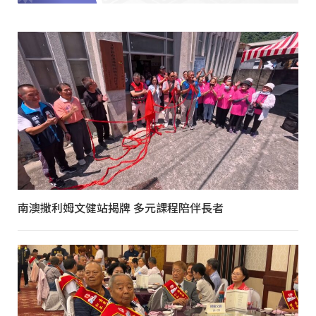
南澳撒利姆文健站揭牌 多元課程陪伴長者