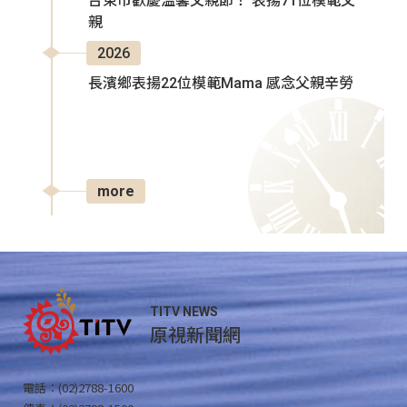
台東市歡慶溫馨父親節！ 表揚71位模範父
親
2026
長濱鄉表揚22位模範Mama 感念父親辛勞
more
TITV NEWS
原視新聞網
電話：(02)2788-1600