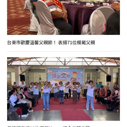
台東市歡慶溫馨父親節！ 表揚71位模範父親