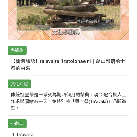
魯凱族
【魯凱族語】ta‘avalra ‘i tatolohae ni｜萬山部落勇士
祭的由來
文化介紹
傳統祖靈祭是一系列為期四個月的祭典，現今配合族人工
作求學濃縮為一天，並特別將「勇士祭(Ta‘avala)」凸顯辦
理。
小辭典
ta‘avalra