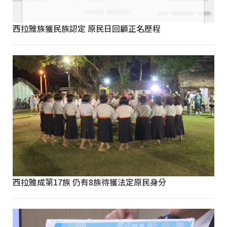
西拉雅族獲民族認定 原民日回顧正名歷程
西拉雅成第17族 仍有8族待獲法定原民身分