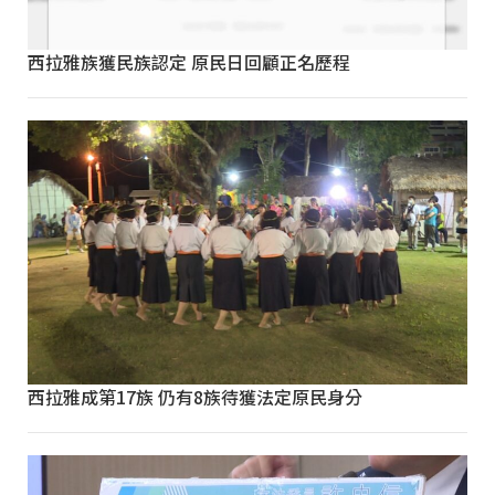
西拉雅族獲民族認定 原民日回顧正名歷程
西拉雅成第17族 仍有8族待獲法定原民身分