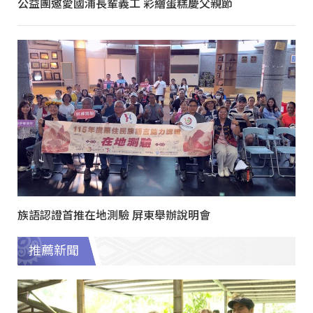
公益團邀愛國浦長輩義工 彩繪蛋糕慶父親節
族語認證首推在地測驗 屏東舉辦說明會
推薦新聞