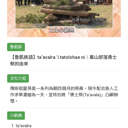
魯凱族
【魯凱族語】ta‘avalra ‘i tatolohae ni｜萬山部落勇士
祭的由來
文化介紹
傳統祖靈祭是一系列為期四個月的祭典，現今配合族人工
作求學濃縮為一天，並特別將「勇士祭(Ta‘avala)」凸顯辦
理。
小辭典
ta‘avalra