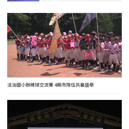
法治國小辦棒球交流賽 4縣市隊伍共襄盛舉