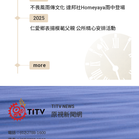
不畏風雨傳文化 達邦社Homeyaya雨中登場
2025
仁愛鄉表揚模範父親 公所精心安排活動
more
TITV NEWS
原視新聞網
電話：(02)2788-1600