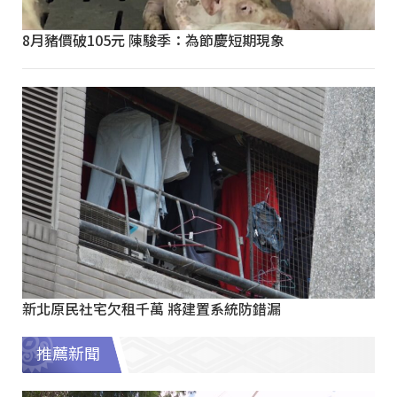
8月豬價破105元 陳駿季：為節慶短期現象
新北原民社宅欠租千萬 將建置系統防錯漏
推薦新聞