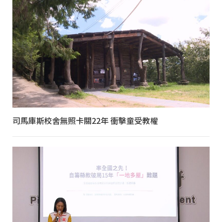
司馬庫斯校舍無照卡關22年 衝擊童受教權