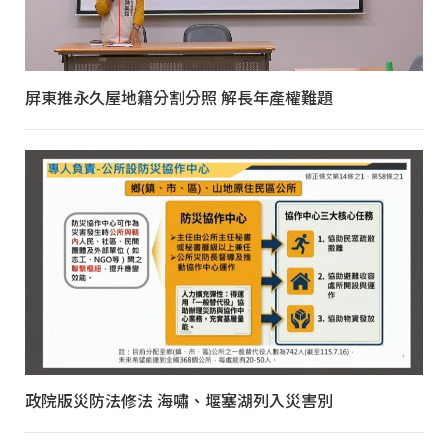
屏東推永久屋地籍分割分照 解長年產權難題
政院版災防法修法 海嘯、堰塞湖列入災害別