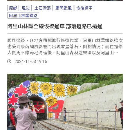
原鄉
風災
土石滑落
康芮颱風
恢復通車
阿里山林業鐵路
阿里山林鐵全線恢復通車 部落道路已搶通
颱風過後，各地方積極進行修復作業，阿里山林業鐵路這次
也受到康芮颱風影響而出現零星落石、倒樹情況；而在搶修
人員馬不停蹄地清理後，阿里山森林遊樂區以及阿里山林鐵
都在2日和3日恢復正常開園、通車。
2024-11-03 19:16