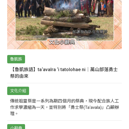
魯凱族
【魯凱族語】ta‘avalra ‘i tatolohae ni｜萬山部落勇士
祭的由來
文化介紹
傳統祖靈祭是一系列為期四個月的祭典，現今配合族人工
作求學濃縮為一天，並特別將「勇士祭(Ta‘avala)」凸顯辦
理。
小辭典