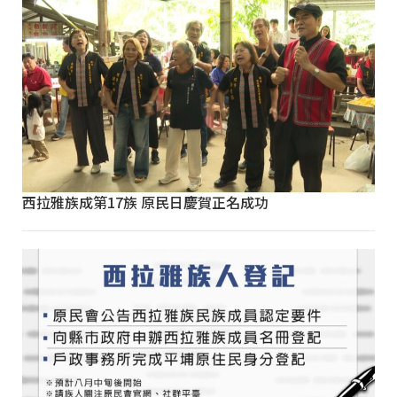
西拉雅族成第17族 原民日慶賀正名成功