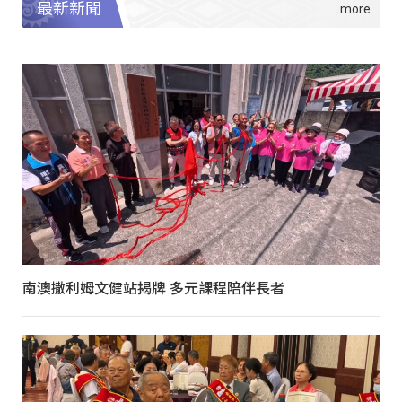
最新新聞
南澳撒利姆文健站揭牌 多元課程陪伴長者