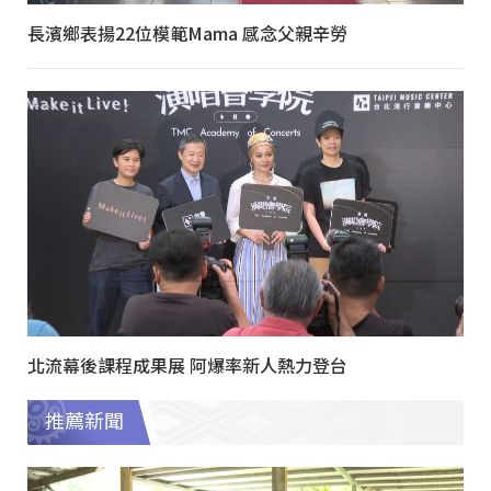
長濱鄉表揚22位模範Mama 感念父親辛勞
北流幕後課程成果展 阿爆率新人熱力登台
推薦新聞