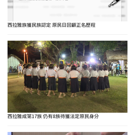
西拉雅族獲民族認定 原民日回顧正名歷程
西拉雅成第17族 仍有8族待獲法定原民身分