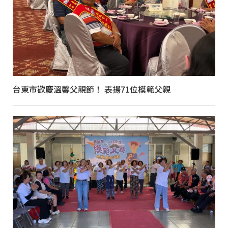
台東市歡慶溫馨父親節！ 表揚71位模範父親