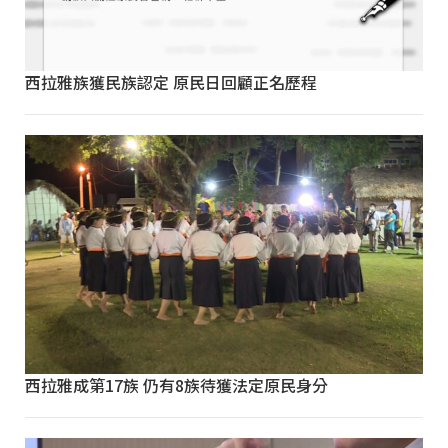
西拉雅族獲民族認定 原民日回顧正名歷程
西拉雅成第17族 仍有8族待獲法定原民身分