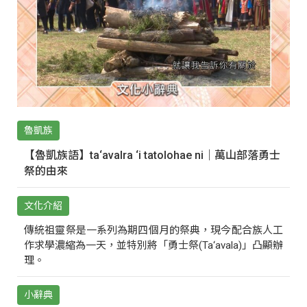
魯凱族
【魯凱族語】ta‘avalra ‘i tatolohae ni｜萬山部落勇士
祭的由來
文化介紹
傳統祖靈祭是一系列為期四個月的祭典，現今配合族人工
作求學濃縮為一天，並特別將「勇士祭(Ta‘avala)」凸顯辦
理。
小辭典