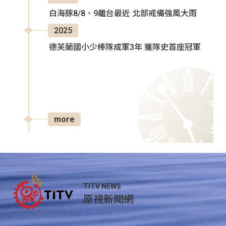
白海豚8/8、9離台最近 北部戒備強風大雨
2025
德芙蘭國小少棒隊成軍3年 獲隊史首座冠軍
more
TITV NEWS
原視新聞網