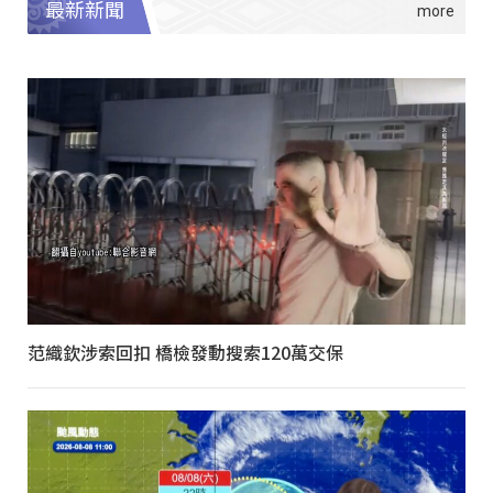
最新新聞
范織欽涉索回扣 橋檢發動搜索120萬交保