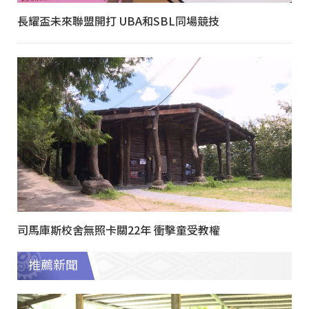
長耀盃未來聯盟開打 UBA和SBL同場競技
司馬庫斯校舍無照卡關22年 衝擊童受教權
推薦新聞