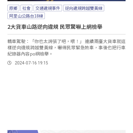
原鄉
社會
交通違規事件
逆向違規跨越雙黃線
阿里山公路台18線
2大貨車山路逆向違規 民眾驚嚇上網檢舉
轎車駕駛：「你也太誇張了吧，喂！」 連續兩臺大貨車就這
樣逆向違規跨越雙黃線，嚇得民眾緊急煞車，事後也把行車
紀錄器內容po網檢舉。
2024-07-16 19:15