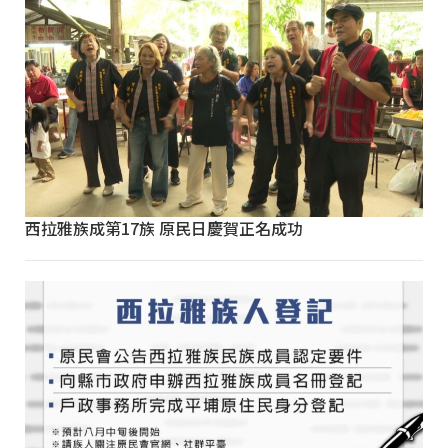
西拉雅族成第17族 原民日慶賀正名成功