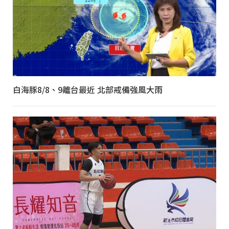
白海豚8/8、9離台最近 北部戒備強風大雨