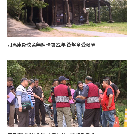
司馬庫斯校舍無照卡關22年 衝擊童受教權