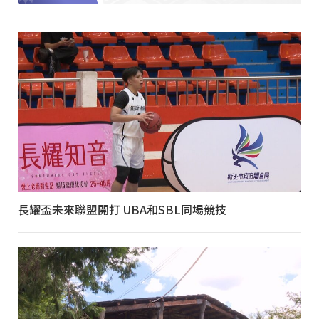
長耀盃未來聯盟開打 UBA和SBL同場競技