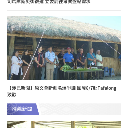
司馬庫斯災後復建 立委前往考察盤點需求
【涉己新聞】原文會新劇名爆爭議 團隊8/7赴Tafalong
致歉
推薦新聞