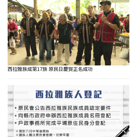
西拉雅族成第17族 原民日慶賀正名成功