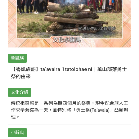
魯凱族
【魯凱族語】ta‘avalra ‘i tatolohae ni｜萬山部落勇士
祭的由來
文化介紹
傳統祖靈祭是一系列為期四個月的祭典，現今配合族人工
作求學濃縮為一天，並特別將「勇士祭(Ta‘avala)」凸顯辦
理。
小辭典