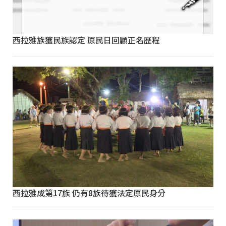
西拉雅族獲民族認定 原民日回顧正名歷程
西拉雅成第17族 仍有8族待獲法定原民身分