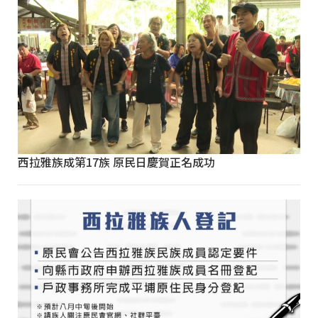
西拉雅族成第17族 原民日慶賀正名成功