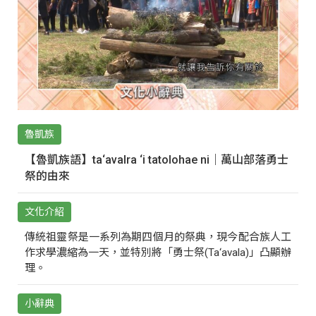
魯凱族
【魯凱族語】ta‘avalra ‘i tatolohae ni｜萬山部落勇士
祭的由來
文化介紹
傳統祖靈祭是一系列為期四個月的祭典，現今配合族人工
作求學濃縮為一天，並特別將「勇士祭(Ta‘avala)」凸顯辦
理。
小辭典