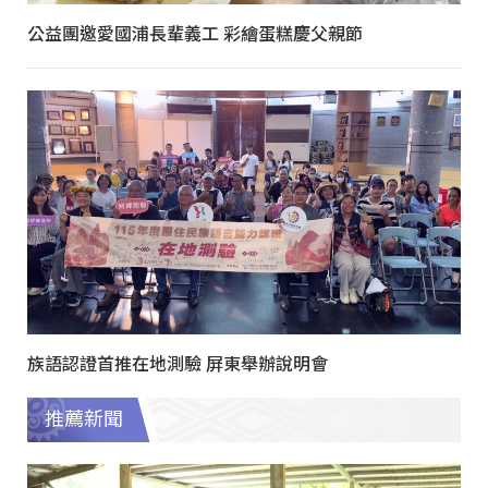
公益團邀愛國浦長輩義工 彩繪蛋糕慶父親節
族語認證首推在地測驗 屏東舉辦說明會
推薦新聞