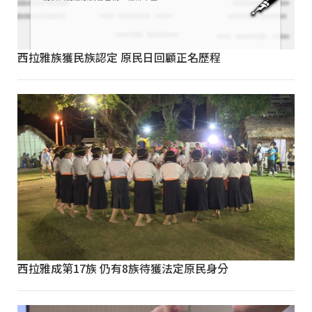
西拉雅族獲民族認定 原民日回顧正名歷程
西拉雅成第17族 仍有8族待獲法定原民身分