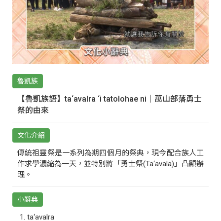
魯凱族
【魯凱族語】ta‘avalra ‘i tatolohae ni｜萬山部落勇士
祭的由來
文化介紹
傳統祖靈祭是一系列為期四個月的祭典，現今配合族人工
作求學濃縮為一天，並特別將「勇士祭(Ta‘avala)」凸顯辦
理。
小辭典
ta‘avalra