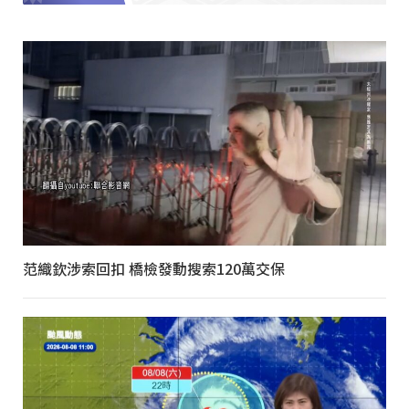
范織欽涉索回扣 橋檢發動搜索120萬交保