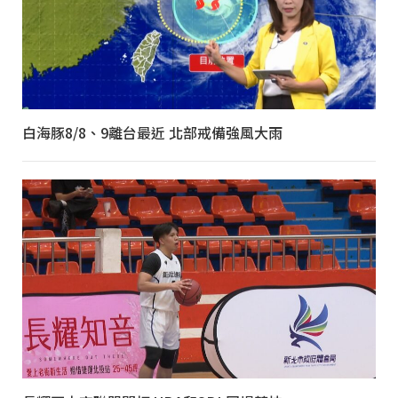
白海豚8/8、9離台最近 北部戒備強風大雨