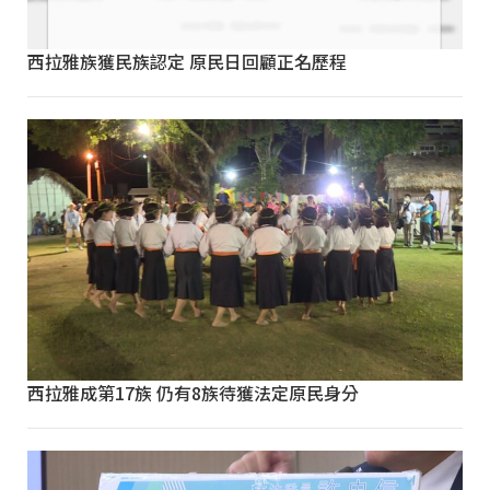
西拉雅族獲民族認定 原民日回顧正名歷程
西拉雅成第17族 仍有8族待獲法定原民身分