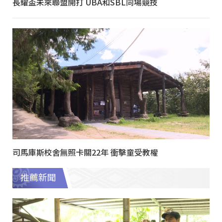
長耀盃未來聯盟開打 UBA和SBL同場競技
司馬庫斯校舍無照卡關22年 衝擊童受教權
推薦新聞