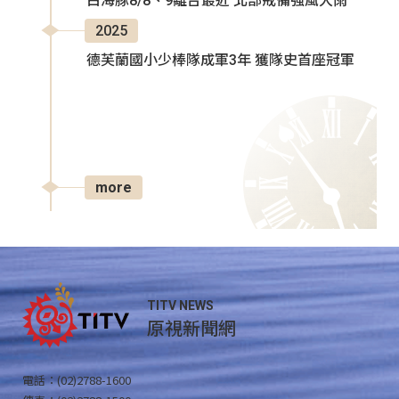
白海豚8/8、9離台最近 北部戒備強風大雨
2025
德芙蘭國小少棒隊成軍3年 獲隊史首座冠軍
more
TITV NEWS
原視新聞網
電話：(02)2788-1600