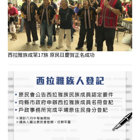
西拉雅族成第17族 原民日慶賀正名成功