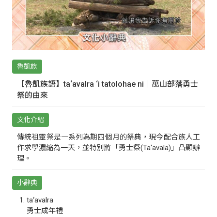
魯凱族
【魯凱族語】ta‘avalra ‘i tatolohae ni｜萬山部落勇士
祭的由來
文化介紹
傳統祖靈祭是一系列為期四個月的祭典，現今配合族人工
作求學濃縮為一天，並特別將「勇士祭(Ta‘avala)」凸顯辦
理。
小辭典
ta‘avalra
勇士成年禮