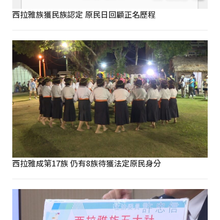
西拉雅族獲民族認定 原民日回顧正名歷程
西拉雅成第17族 仍有8族待獲法定原民身分