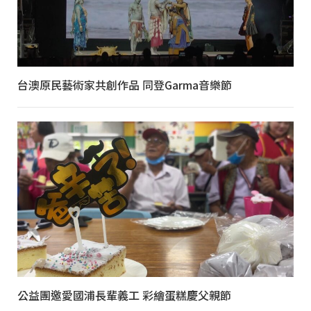
台澳原民藝術家共創作品 同登Garma音樂節
公益團邀愛國浦長輩義工 彩繪蛋糕慶父親節