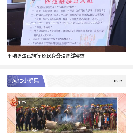
平埔專法已施行 原民身分法暫緩審查
文化小辭典