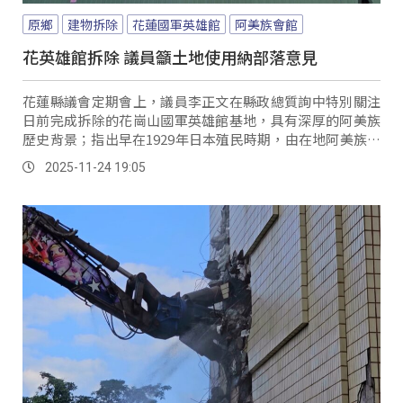
原鄉
建物拆除
花蓮國軍英雄館
阿美族會館
花英雄館拆除 議員籲土地使用納部落意見
花蓮縣議會定期會上，議員李正文在縣政總質詢中特別關注
日前完成拆除的花崗山國軍英雄館基地，具有深厚的阿美族
歷史背景；指出早在1929年日本殖民時期，由在地阿美族人
林福生募資興建「阿美族會館」，戰後政府接收並改為中山
2025-11-24 19:05
堂、直到1987年才改建為國軍英雄館。