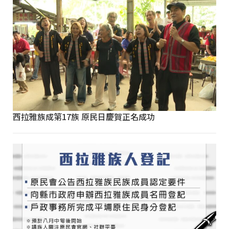
西拉雅族成第17族 原民日慶賀正名成功