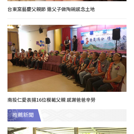
台東窯藝慶父親節 邀父子做陶碗感念土地
南投仁愛表揚16位模範父親 感謝爸爸辛勞
推薦新聞