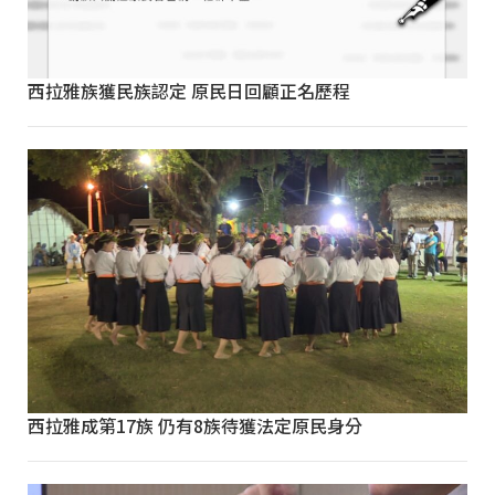
西拉雅族獲民族認定 原民日回顧正名歷程
西拉雅成第17族 仍有8族待獲法定原民身分