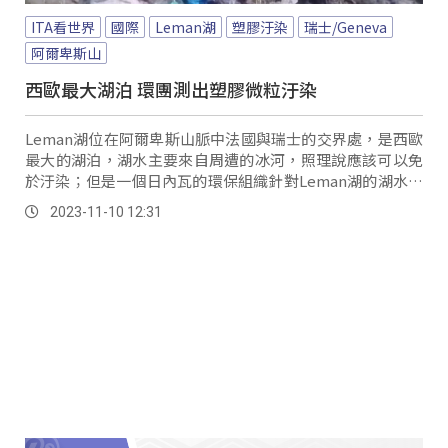
ITA看世界
國際
Leman湖
塑膠汙染
瑞士/Geneva
阿爾卑斯山
西歐最大湖泊 環團測出塑膠微粒汙染
Leman湖位在阿爾卑斯山脈中法國與瑞士的交界處，是西歐
最大的湖泊，湖水主要來自周遭的冰河，照理說應該可以免
於汙染；但是一個日內瓦的環保組織針對Leman湖的湖水檢
測結果顯示，湖中的塑膠微粒汙染竟然與海洋接近。
2023-11-10 12:31