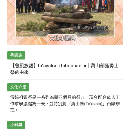
魯凱族
【魯凱族語】ta‘avalra ‘i tatolohae ni｜萬山部落勇士
祭的由來
文化介紹
傳統祖靈祭是一系列為期四個月的祭典，現今配合族人工
作求學濃縮為一天，並特別將「勇士祭(Ta‘avala)」凸顯辦
理。
小辭典