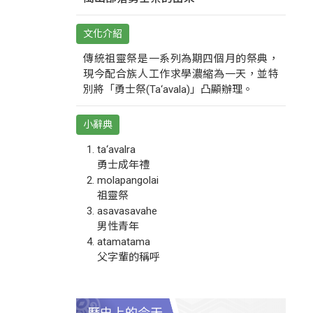
文化介紹
傳統祖靈祭是一系列為期四個月的祭典，
現今配合族人工作求學濃縮為一天，並特
別將「勇士祭(Ta‘avala)」凸顯辦理。
小辭典
ta‘avalra
勇士成年禮
molapangolai
祖靈祭
asavasavahe
男性青年
atamatama
父字輩的稱呼
歷史上的今天