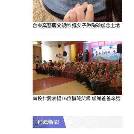
台東窯藝慶父親節 邀父子做陶碗感念土地
南投仁愛表揚16位模範父親 感謝爸爸辛勞
推薦新聞