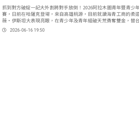
抓到對方破綻一記大外割將對手放倒！2026阿拉木圖青年暨青少
賽，日前在哈薩克登場，來自高雄桃源，目前就讀海青工商的柔
薇‧伊斯坦大表現亮眼，在青少年及青年組破天荒勇奪雙金，替
寫下難得的雙料冠軍紀錄。
2026-06-16 19:50