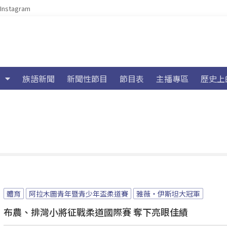
Instagram
族語新聞
新聞性節目
節目表
主播專區
歷史上
體育
阿拉木圖青年暨青少年盃柔道賽
雅薇‧伊斯坦大冠軍
布農、排灣小將征戰柔道國際賽 奪下亮眼佳績