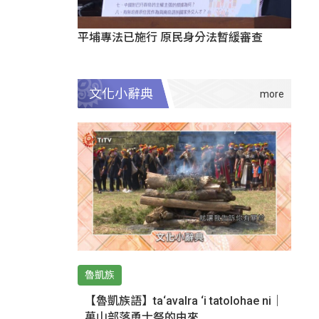
平埔專法已施行 原民身分法暫緩審查
文化小辭典
魯凱族
【魯凱族語】ta‘avalra ‘i tatolohae ni｜
萬山部落勇士祭的由來