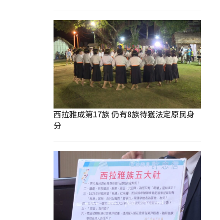
西拉雅成第17族 仍有8族待獲法定原民身
分