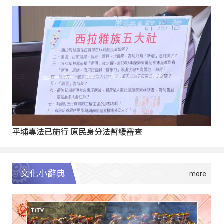
平埔專法已施行 原民身分法暫緩審查
文化小辭典