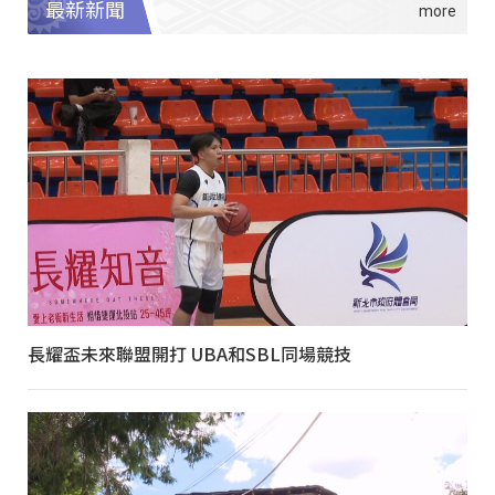
最新新聞
長耀盃未來聯盟開打 UBA和SBL同場競技