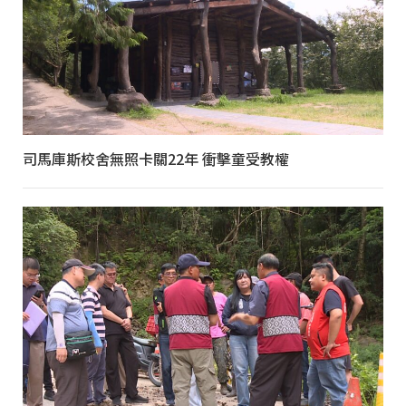
司馬庫斯校舍無照卡關22年 衝擊童受教權