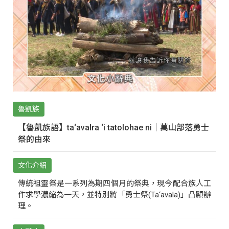
魯凱族
【魯凱族語】ta‘avalra ‘i tatolohae ni｜萬山部落勇士
祭的由來
文化介紹
傳統祖靈祭是一系列為期四個月的祭典，現今配合族人工
作求學濃縮為一天，並特別將「勇士祭(Ta‘avala)」凸顯辦
理。