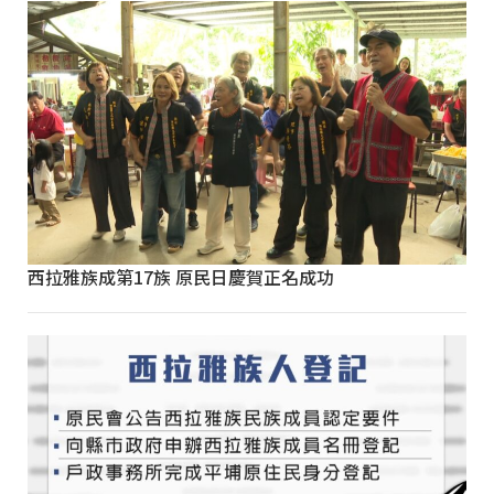
西拉雅族成第17族 原民日慶賀正名成功