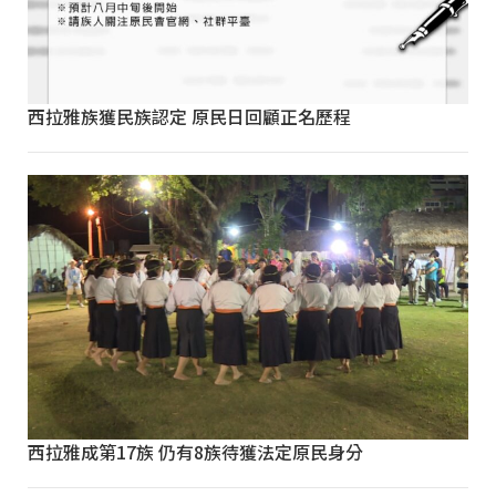
西拉雅族獲民族認定 原民日回顧正名歷程
西拉雅成第17族 仍有8族待獲法定原民身分