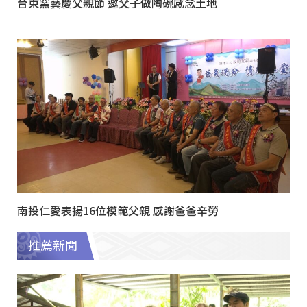
台東窯藝慶父親節 邀父子做陶碗感念土地
南投仁愛表揚16位模範父親 感謝爸爸辛勞
推薦新聞