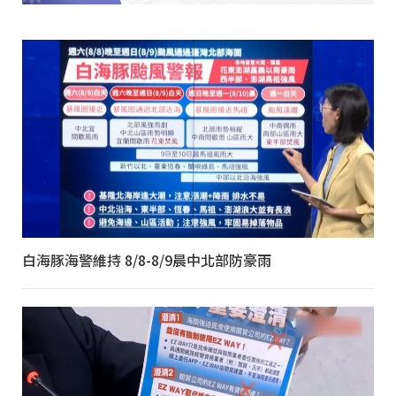
白海豚海警維持 8/8-8/9晨中北部防豪雨