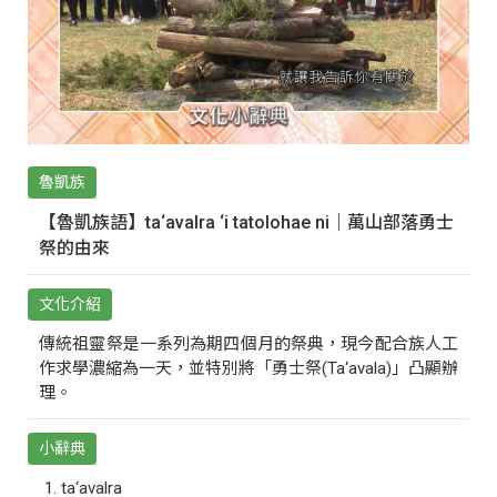
魯凱族
【魯凱族語】ta‘avalra ‘i tatolohae ni｜萬山部落勇士
祭的由來
文化介紹
傳統祖靈祭是一系列為期四個月的祭典，現今配合族人工
作求學濃縮為一天，並特別將「勇士祭(Ta‘avala)」凸顯辦
理。
小辭典
ta‘avalra