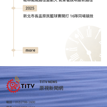
楊柳颱風路徑變數大 氣象署說明最新路徑
2025
新北市長盃原民籃球賽開打 16隊同場競技
more
TITV NEWS
原視新聞網
電話：(02)2788-1600