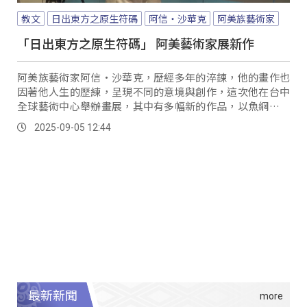
教文
日出東方之原生符碼
阿信・沙華克
阿美族藝術家
「日出東方之原生符碼」 阿美藝術家展新作
阿美族藝術家阿信・沙華克，歷經多年的淬鍊，他的畫作也
因著他人生的歷練，呈現不同的意境與創作，這次他在台中
全球藝術中心舉辦畫展，其中有多幅新的作品，以魚網作為
媒介，呈現出海洋民族阿美族的文化特色，讓人眼睛為之一
2025-09-05 12:44
亮相當震撼。
最新新聞