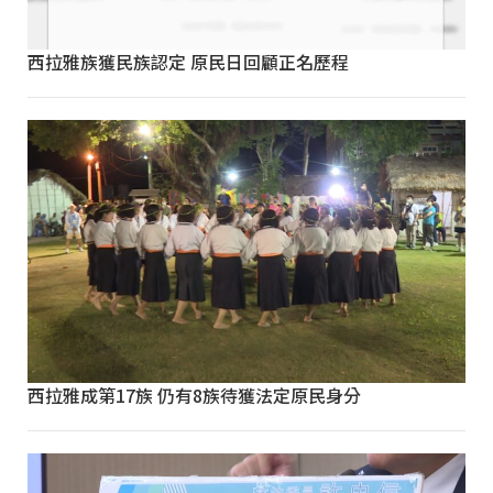
西拉雅族獲民族認定 原民日回顧正名歷程
西拉雅成第17族 仍有8族待獲法定原民身分