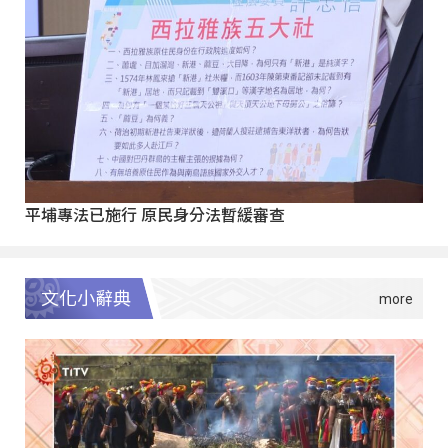
平埔專法已施行 原民身分法暫緩審查
文化小辭典