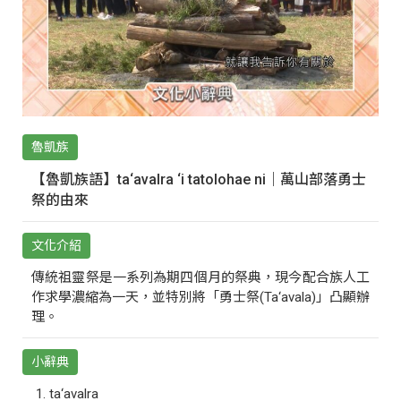
魯凱族
【魯凱族語】ta‘avalra ‘i tatolohae ni｜萬山部落勇士
祭的由來
文化介紹
傳統祖靈祭是一系列為期四個月的祭典，現今配合族人工
作求學濃縮為一天，並特別將「勇士祭(Ta‘avala)」凸顯辦
理。
小辭典
ta‘avalra