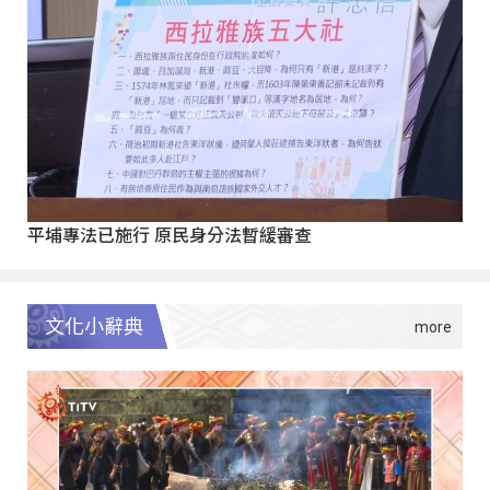
平埔專法已施行 原民身分法暫緩審查
文化小辭典