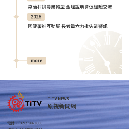
嘉蘭村拚農業轉型 金峰說明會促經驗交流
2026
國健署推互動展 長者量六力揪失能警訊
more
TITV NEWS
原視新聞網
電話：(02)2788-1600