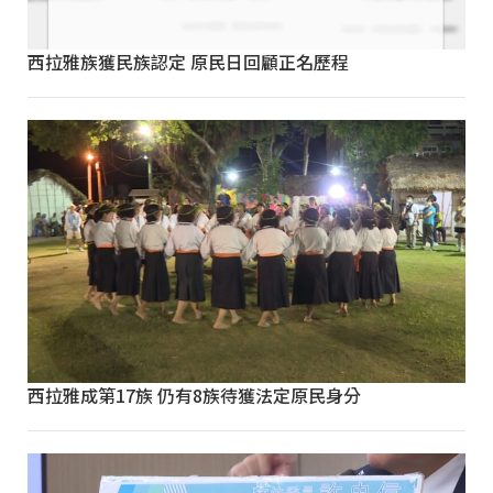
西拉雅族獲民族認定 原民日回顧正名歷程
西拉雅成第17族 仍有8族待獲法定原民身分