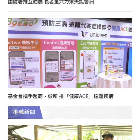
國健署推互動展 長者量六力揪失能警訊
基金會攜手超商、診所 推「健康ACE」遠離疾病
推薦新聞