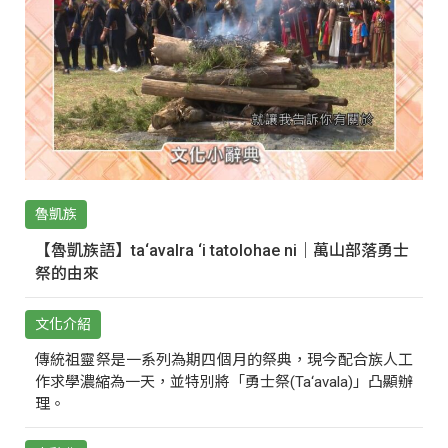
魯凱族
【魯凱族語】ta‘avalra ‘i tatolohae ni｜萬山部落勇士
祭的由來
文化介紹
傳統祖靈祭是一系列為期四個月的祭典，現今配合族人工
作求學濃縮為一天，並特別將「勇士祭(Ta‘avala)」凸顯辦
理。