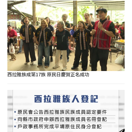
西拉雅族成第17族 原民日慶賀正名成功