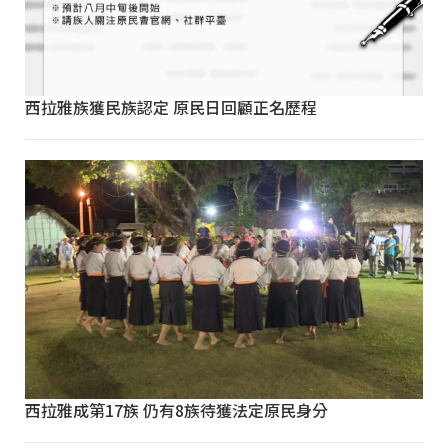
西拉雅族獲民族認定 原民日回顧正名歷程
西拉雅成第17族 仍有8族待獲法定原民身分