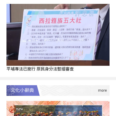
平埔專法已施行 原民身分法暫緩審查
文化小辭典