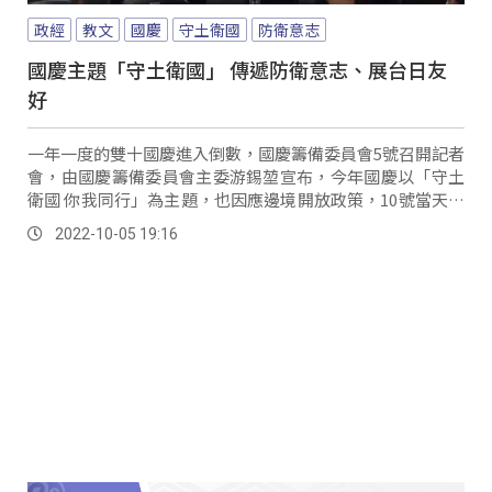
政經
教文
國慶
守土衛國
防衛意志
國慶主題「守土衛國」 傳遞防衛意志、展台日友
好
一年一度的雙十國慶進入倒數，國慶籌備委員會5號召開記者
會，由國慶籌備委員會主委游錫堃宣布，今年國慶以「守土
衛國 你我同行」為主題，也因應邊境開放政策，10號當天放
寬現場觀禮人數，另外在桃園市舉辦的國慶晚會，以及在嘉
2022-10-05 19:16
義縣施放的國慶焰火，也邀民眾在國慶三天連假，可以踏出
戶外，一起共襄盛舉。