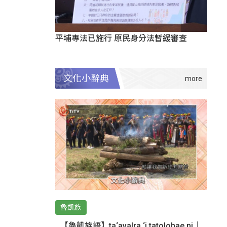
平埔專法已施行 原民身分法暫緩審查
文化小辭典
魯凱族
【魯凱族語】ta‘avalra ‘i tatolohae ni｜