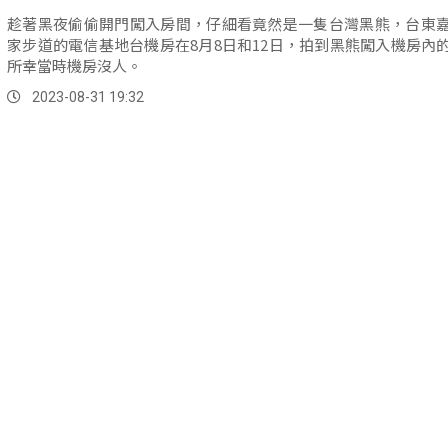
趁著黑夜偷偷開門闖入房間，仔細看竟然是一隻台灣黑熊，台東
家步道的電信基地台機房在8月8日和12日，拍到黑熊闖入機房內
所幸當時機房沒人。
2023-08-31 19:32