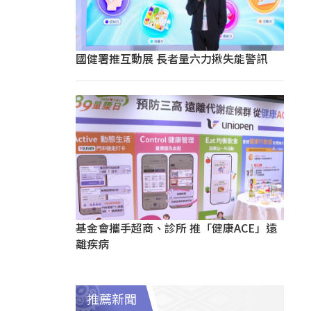
國健署推互動展 長者量六力揪失能警訊
基金會攜手超商、診所 推「健康ACE」遠
離疾病
推薦新聞