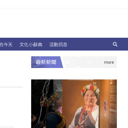
的今天
文化小辭典
活動訊息
最新新聞