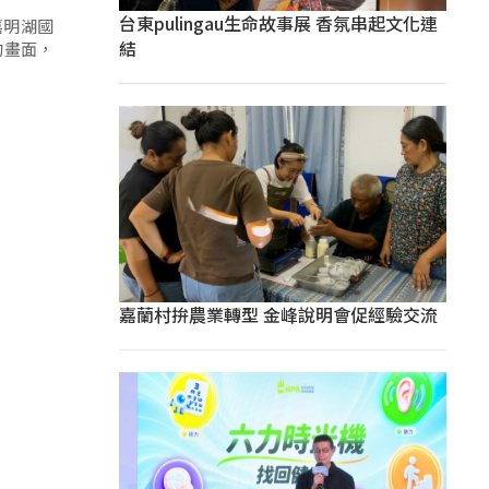
台東pulingau生命故事展 香氛串起文化連
嘉明湖國
結
的畫面，
嘉蘭村拚農業轉型 金峰說明會促經驗交流