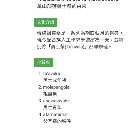
萬山部落勇士祭的由來
文化介紹
傳統祖靈祭是一系列為期四個月的祭典，
現今配合族人工作求學濃縮為一天，並特
別將「勇士祭(Ta‘avala)」凸顯辦理。
小辭典
ta‘avalra
勇士成年禮
molapangolai
祖靈祭
asavasavahe
男性青年
atamatama
父字輩的稱呼