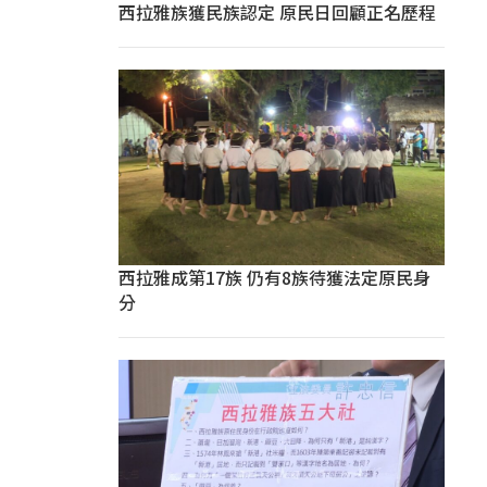
西拉雅族獲民族認定 原民日回顧正名歷程
西拉雅成第17族 仍有8族待獲法定原民身
分