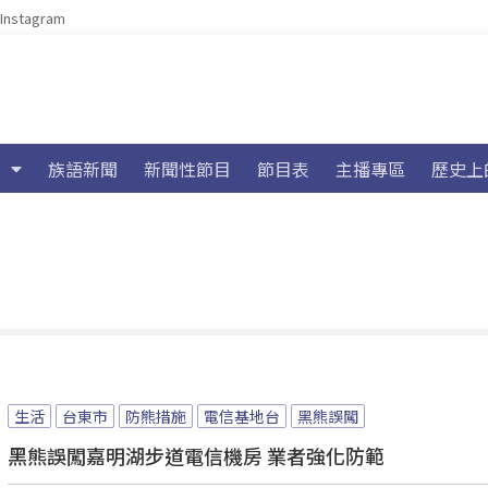
Instagram
族語新聞
新聞性節目
節目表
主播專區
歷史上
生活
台東市
防熊措施
電信基地台
黑熊誤闖
黑熊誤闖嘉明湖步道電信機房 業者強化防範