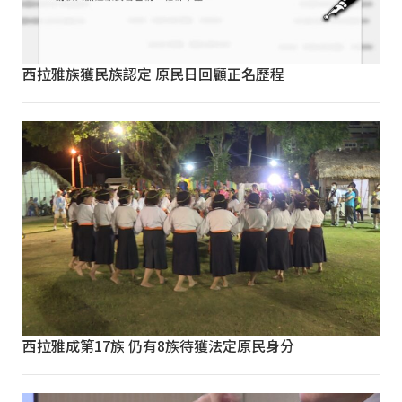
西拉雅族獲民族認定 原民日回顧正名歷程
西拉雅成第17族 仍有8族待獲法定原民身分