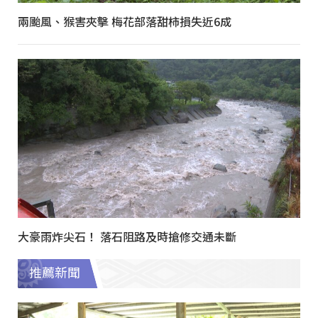
兩颱風、猴害夾擊 梅花部落甜柿損失近6成
大豪雨炸尖石！ 落石阻路及時搶修交通未斷
推薦新聞