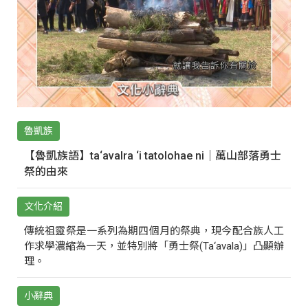
魯凱族
【魯凱族語】ta‘avalra ‘i tatolohae ni｜萬山部落勇士
祭的由來
文化介紹
傳統祖靈祭是一系列為期四個月的祭典，現今配合族人工
作求學濃縮為一天，並特別將「勇士祭(Ta‘avala)」凸顯辦
理。
小辭典