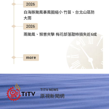
2026
白海豚颱風暴風圈縮小 竹苗、台北山區防
大雨
2026
兩颱風、猴害夾擊 梅花部落甜柿損失近6成
more
TITV NEWS
原視新聞網