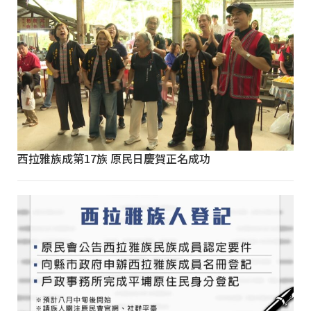
西拉雅族成第17族 原民日慶賀正名成功