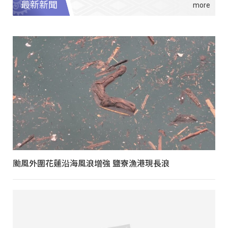
最新新聞
颱風外圍花蓮沿海風浪增強 鹽寮漁港現長浪