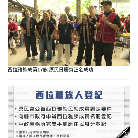
西拉雅族成第17族 原民日慶賀正名成功