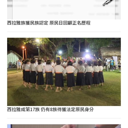
西拉雅族獲民族認定 原民日回顧正名歷程
西拉雅成第17族 仍有8族待獲法定原民身分