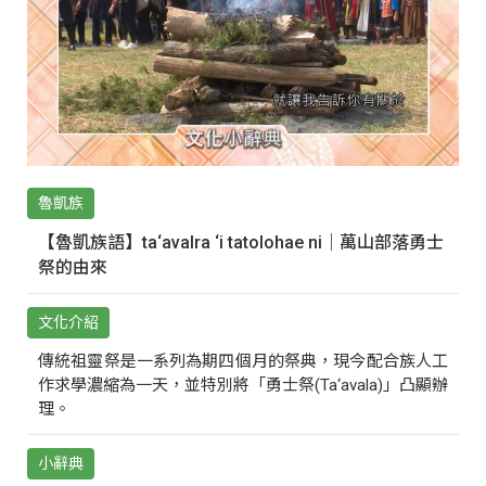
魯凱族
【魯凱族語】ta‘avalra ‘i tatolohae ni｜萬山部落勇士
祭的由來
文化介紹
傳統祖靈祭是一系列為期四個月的祭典，現今配合族人工
作求學濃縮為一天，並特別將「勇士祭(Ta‘avala)」凸顯辦
理。
小辭典