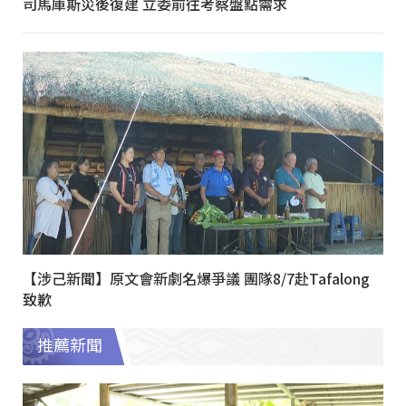
司馬庫斯災後復建 立委前往考察盤點需求
【涉己新聞】原文會新劇名爆爭議 團隊8/7赴Tafalong
致歉
推薦新聞