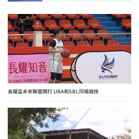
長耀盃未來聯盟開打 UBA和SBL同場競技