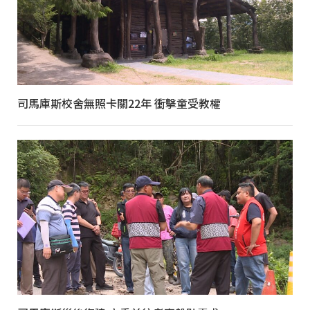
司馬庫斯校舍無照卡關22年 衝擊童受教權