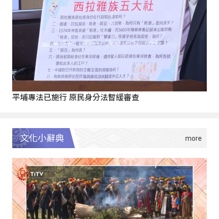
平埔專法已施行 原民身分法暫緩審查
文化小辭典