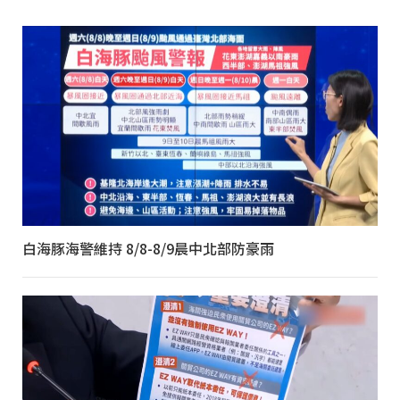
白海豚海警維持 8/8-8/9晨中北部防豪雨