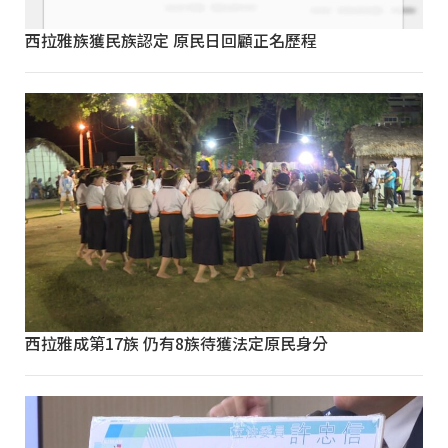
西拉雅族獲民族認定 原民日回顧正名歷程
西拉雅成第17族 仍有8族待獲法定原民身分