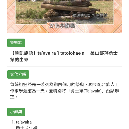
魯凱族
【魯凱族語】ta‘avalra ‘i tatolohae ni｜萬山部落勇士
祭的由來
文化介紹
傳統祖靈祭是一系列為期四個月的祭典，現今配合族人工
作求學濃縮為一天，並特別將「勇士祭(Ta‘avala)」凸顯辦
理。
小辭典
ta‘avalra
勇士成年禮