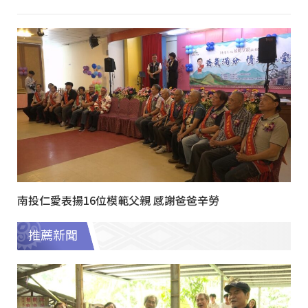
南投仁愛表揚16位模範父親 感謝爸爸辛勞
推薦新聞