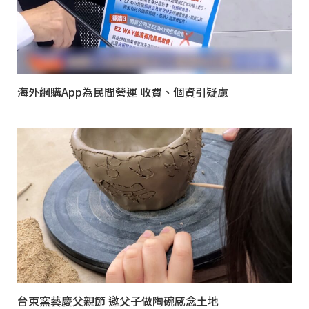
海外網購App為民間營運 收費、個資引疑慮
台東窯藝慶父親節 邀父子做陶碗感念土地