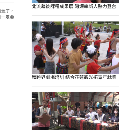
北流幕後課程成果展 阿爆率新人熱力登台
能蓋了，
囪一定要
舞跨界劇場培訓 結合花蓮觀光拓青年就業