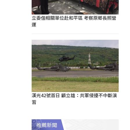
立委偕相關單位赴和平區 考察原鄉長照營
運
漢光42號首日 顧立雄：共軍侵擾不中斷演
習
推薦新聞