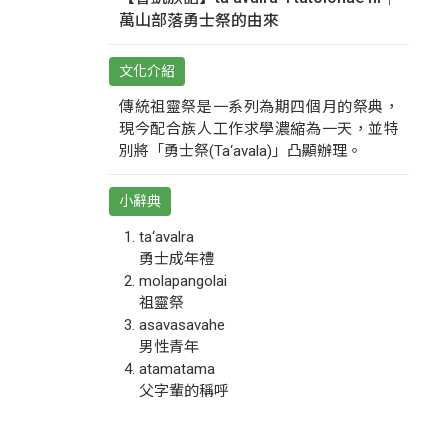
萬山部落勇士祭的由來
文化介紹
傳統祖靈祭是一系列為期四個月的祭典，
現今配合族人工作求學濃縮為一天，並特
別將「勇士祭(Ta‘avala)」凸顯辦理。
小辭典
ta‘avalra
勇士成年禮
molapangolai
祖靈祭
asavasavahe
男性青年
atamatama
父字輩的稱呼