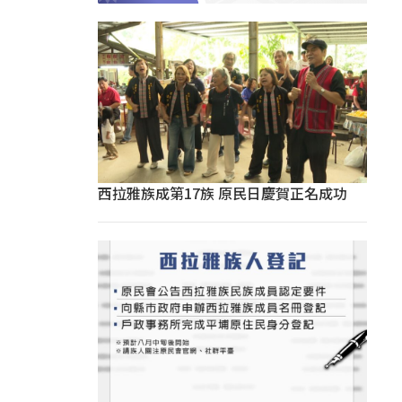
西拉雅族成第17族 原民日慶賀正名成功