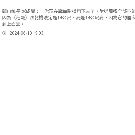
關山鎮長 彭成豐：「你現在戰備跑道用下去了，附近周遭全部不
因為（稻穀）烘乾機法定是14公尺、高是14公尺高，因為它的煙
到上面去。
2024-06-13 19:03