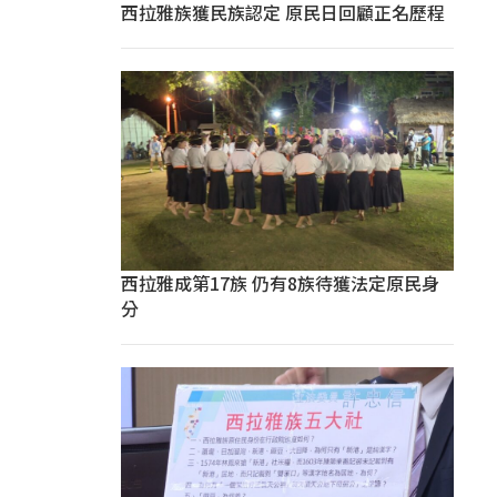
西拉雅族獲民族認定 原民日回顧正名歷程
西拉雅成第17族 仍有8族待獲法定原民身
分