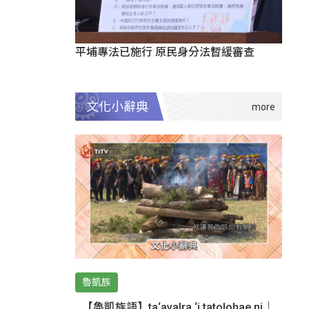
平埔專法已施行 原民身分法暫緩審查
文化小辭典
魯凱族
【魯凱族語】ta‘avalra ‘i tatolohae ni｜