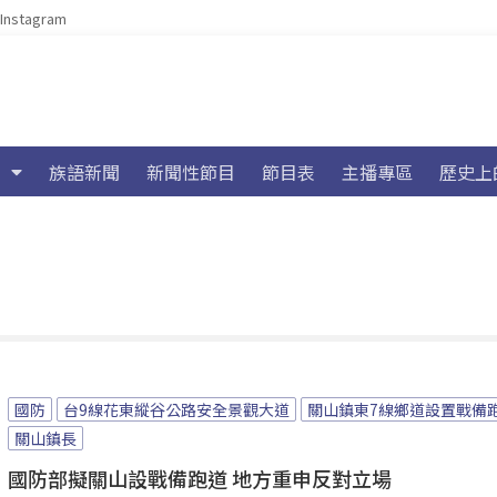
Instagram
族語新聞
新聞性節目
節目表
主播專區
歷史上
國防
台9線花東縱谷公路安全景觀大道
關山鎮東7線鄉道設置戰備
關山鎮長
國防部擬關山設戰備跑道 地方重申反對立場