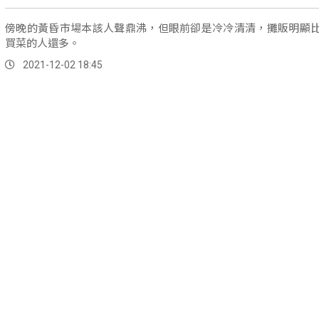
傍晚的黃昏市場本該人聲鼎沸，但眼前卻是冷冷清清，攤販明顯
買菜的人還多。
2021-12-02 18:45