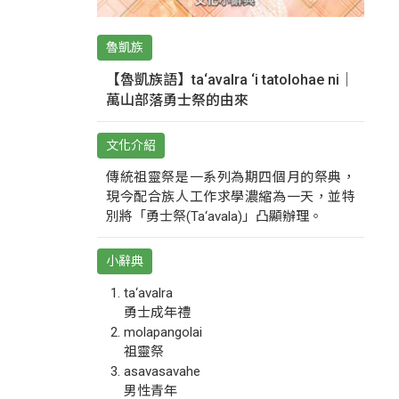
魯凱族
【魯凱族語】ta‘avalra ‘i tatolohae ni｜
萬山部落勇士祭的由來
文化介紹
傳統祖靈祭是一系列為期四個月的祭典，
現今配合族人工作求學濃縮為一天，並特
別將「勇士祭(Ta‘avala)」凸顯辦理。
小辭典
ta‘avalra
勇士成年禮
molapangolai
祖靈祭
asavasavahe
男性青年