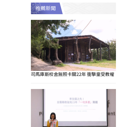
推薦新聞
司馬庫斯校舍無照卡關22年 衝擊童受教權