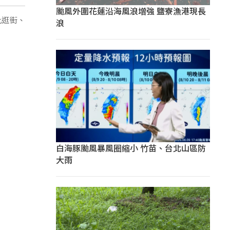
颱風外圍花蓮沿海風浪增強 鹽寮漁港現長
比逛街、
浪
白海豚颱風暴風圈縮小 竹苗、台北山區防
大雨