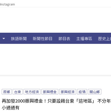
Instagram
族語新聞
新聞性節目
節目表
主播專區
歷史上
原鄉
台東
地方經濟
振興禮金
振興經濟
疫情
關山鄉
再加發2000振興禮金！只要設藉台東「這地區」 不分
小通通有