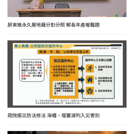
屏東推永久屋地籍分割分照 解長年產權難題
政院版災防法修法 海嘯、堰塞湖列入災害別