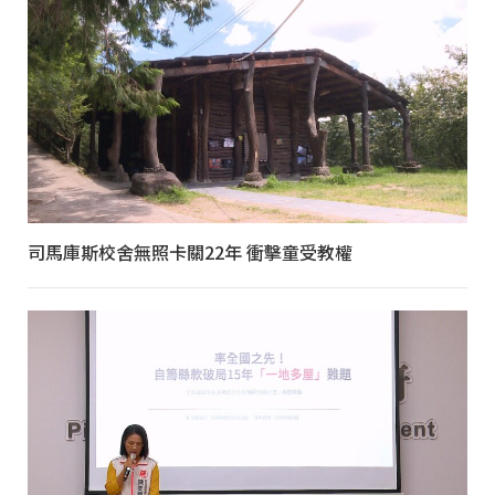
司馬庫斯校舍無照卡關22年 衝擊童受教權