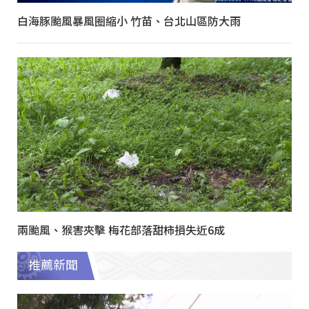
白海豚颱風暴風圈縮小 竹苗、台北山區防大雨
兩颱風、猴害夾擊 梅花部落甜柿損失近6成
推薦新聞