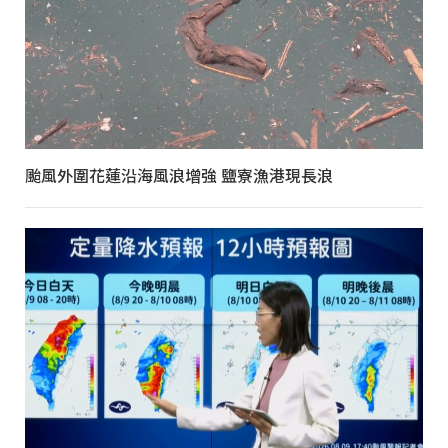
颱風外圍花蓮沿海風浪增強 鹽寮漁港現長浪