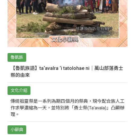
魯凱族
【魯凱族語】ta‘avalra ‘i tatolohae ni｜萬山部落勇士
祭的由來
文化介紹
傳統祖靈祭是一系列為期四個月的祭典，現今配合族人工
作求學濃縮為一天，並特別將「勇士祭(Ta‘avala)」凸顯辦
理。
小辭典