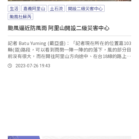
生活
嘉義阿里山
土石流
開設二級災害中心
颱風杜蘇芮
颱風逼近防風雨 阿里山開設二級災害中心
記者 Batu Yuming (戴亞盛)：「記者現在所在的位置嘉103
縣(道)路段，可以看到雨勢一陣一陣的的落下，風的部分目
前沒有很大，而在開往阿里山方向途中、在台18線的路上，
也有許多前幾天下雨造成的零星落石，阿里山鄉公所與公路
2023-07-26 19:43
段也緊急處理，替這次的杜蘇芮颱風做好準備。