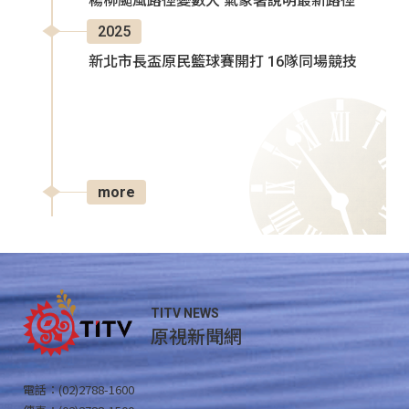
楊柳颱風路徑變數大 氣象署說明最新路徑
2025
新北市長盃原民籃球賽開打 16隊同場競技
more
TITV NEWS
原視新聞網
電話：(02)2788-1600