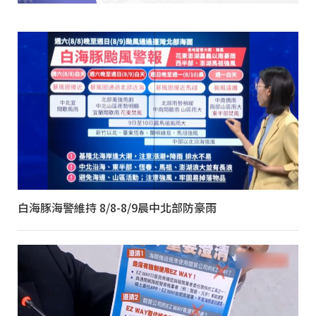
白海豚海警維持 8/8-8/9晨中北部防豪雨