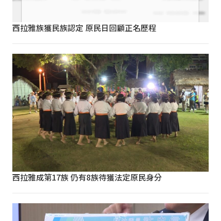
西拉雅族獲民族認定 原民日回顧正名歷程
西拉雅成第17族 仍有8族待獲法定原民身分