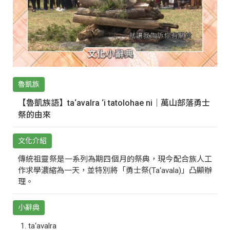
魯凱族
【魯凱族語】ta‘avalra ‘i tatolohae ni｜萬山部落勇士
祭的由來
文化介紹
傳統祖靈祭是一系列為期四個月的祭典，現今配合族人工
作求學濃縮為一天，並特別將「勇士祭(Ta‘avala)」凸顯辦
理。
小辭典
ta‘avalra