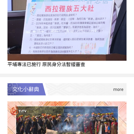
平埔專法已施行 原民身分法暫緩審查
文化小辭典