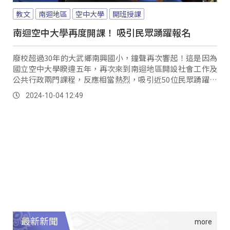
教文
南迴地區
空中大學
開班授課
南迴空中大學再度開課！ 吸引民眾踴躍報名
廢校超過30年的大武鄉南興國小，鐘聲再次響起！這是因為
國立空中大學睽違五年，再次來到南迴地區開設社會工作及
公共行政兩門課程，反應相當熱烈，吸引近50位民眾踴躍報
名；值得一提的是，一位74歲的長者特地跨縣，從屏東縣獅
2024-10-04 12:49
子鄉草埔村前來上課，渴望圓夢，完成過去未能實現的學
業。
最新新聞