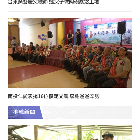
台東窯藝慶父親節 邀父子做陶碗感念土地
南投仁愛表揚16位模範父親 感謝爸爸辛勞
推薦新聞