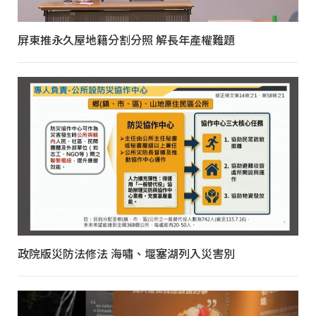
屏東推永久屋地籍分割分照 解長年產權難題
政院版災防法修法 海嘯、堰塞湖列入災害別