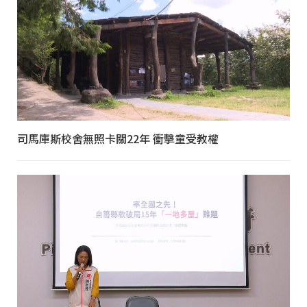
司馬庫斯校舍無照卡關22年 衝擊童受教權