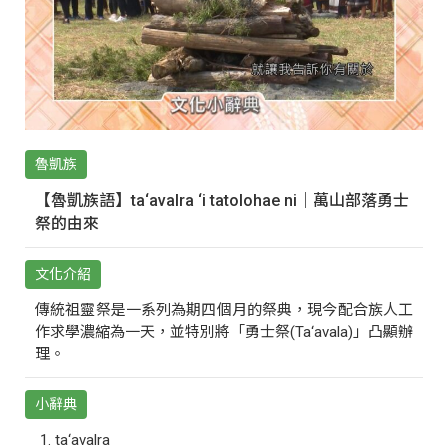
魯凱族
【魯凱族語】ta‘avalra ‘i tatolohae ni｜萬山部落勇士
祭的由來
文化介紹
傳統祖靈祭是一系列為期四個月的祭典，現今配合族人工
作求學濃縮為一天，並特別將「勇士祭(Ta‘avala)」凸顯辦
理。
小辭典
ta‘avalra