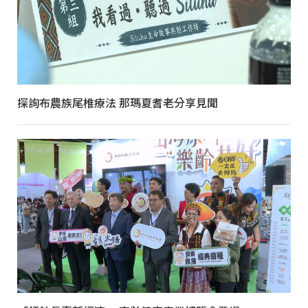
探詢布農族尾椎療法 那瑪夏耆老分享見聞