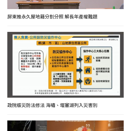
屏東推永久屋地籍分割分照 解長年產權難題
政院版災防法修法 海嘯、堰塞湖列入災害別