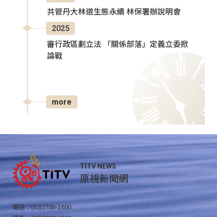
共管丹大林道生態永續 林保署辦說明會
2025
審行政區劃立法 「關係部落」定義立委掀
論戰
more
TITV NEWS
原視新聞網
電話：(02)2788-1600