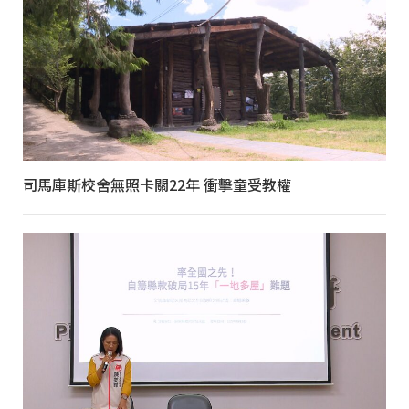
司馬庫斯校舍無照卡關22年 衝擊童受教權