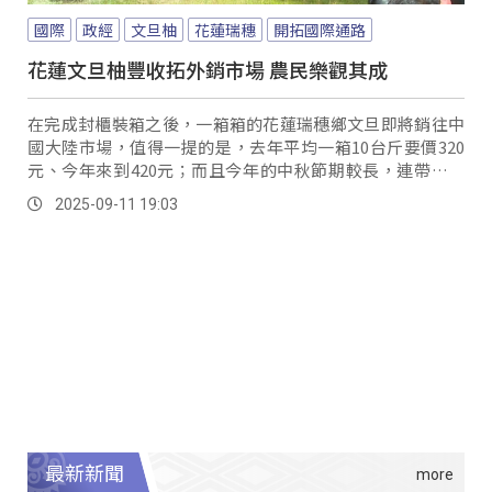
國際
政經
文旦柚
花蓮瑞穗
開拓國際通路
花蓮文旦柚豐收拓外銷市場 農民樂觀其成
在完成封櫃裝箱之後，一箱箱的花蓮瑞穗鄉文旦即將銷往中
國大陸市場，值得一提的是，去年平均一箱10台斤要價320
元、今年來到420元；而且今年的中秋節期較長，連帶拉長
銷售期不像去年緊湊，因此目前產區的的銷售情形非常熱
2025-09-11 19:03
絡，而這次的封櫃出口也讓原有的國際銷路增加一個新的通
路，可說是讓柚農們注入強心針。
最新新聞