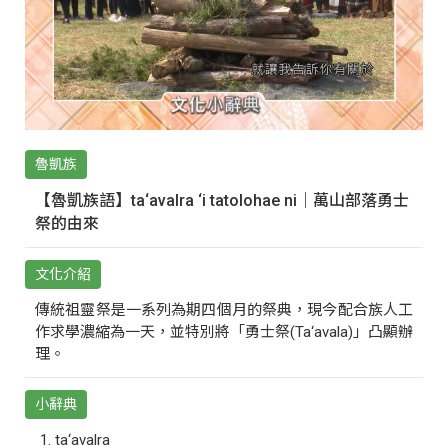
魯凱族
【魯凱族語】ta‘avalra ‘i tatolohae ni｜萬山部落勇士
祭的由來
文化介紹
傳統祖靈祭是一系列為期四個月的祭典，現今配合族人工
作求學濃縮為一天，並特別將「勇士祭(Ta‘avala)」凸顯辦
理。
小辭典
ta‘avalra