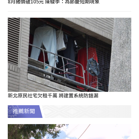
8月豬價破105元 陳駿季：為節慶短期現象
新北原民社宅欠租千萬 將建置系統防錯漏
推薦新聞