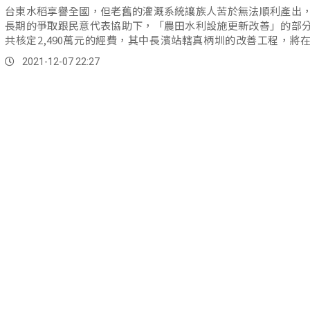
台東水稻享譽全國，但老舊的灌溉系統讓族人苦於無法順利產出
長期的爭取跟民意代表協助下，「農田水利設施更新改善」的部
共核定2,490萬元的經費，其中長濱站轄真柄圳的改善工程，將在
式...。
2021-12-07 22:27