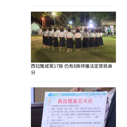
西拉雅成第17族 仍有8族待獲法定原民身
分