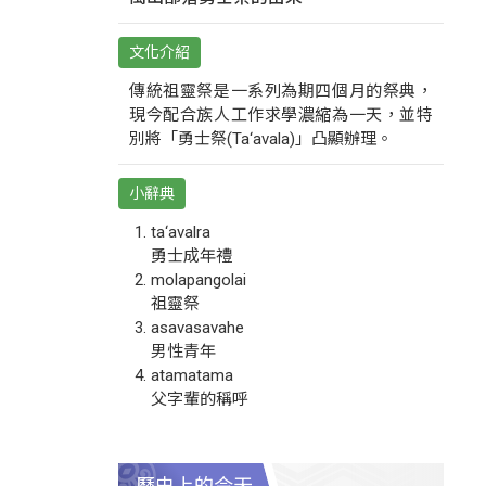
文化介紹
傳統祖靈祭是一系列為期四個月的祭典，
現今配合族人工作求學濃縮為一天，並特
別將「勇士祭(Ta‘avala)」凸顯辦理。
小辭典
ta‘avalra
勇士成年禮
molapangolai
祖靈祭
asavasavahe
男性青年
atamatama
父字輩的稱呼
歷史上的今天