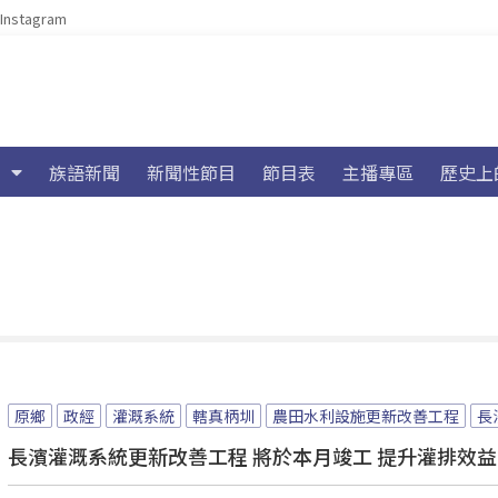
Instagram
族語新聞
新聞性節目
節目表
主播專區
歷史上
原鄉
政經
灌溉系統
轄真柄圳
農田水利設施更新改善工程
長
長濱灌溉系統更新改善工程 將於本月竣工 提升灌排效益