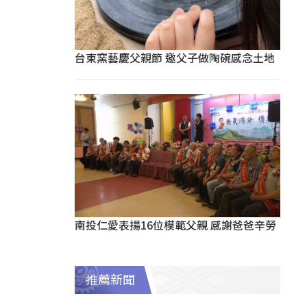
台東窯藝慶父親節 邀父子做陶碗感念土地
南投仁愛表揚16位模範父親 感謝爸爸辛勞
推薦新聞