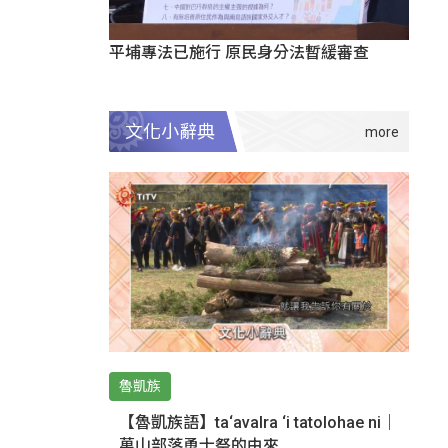
平埔專法已施行 原民身分法暫緩審查
文化小辭典
魯凱族
【魯凱族語】ta‘avalra ‘i tatolohae ni｜
萬山部落勇士祭的由來