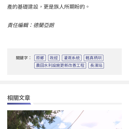
產的基礎建設，更是族人所期盼的。
責任編輯：德蘭亞朗
關鍵字：
原鄉
政經
灌溉系統
轄真柄圳
農田水利設施更新改善工程
長濱站
相關文章