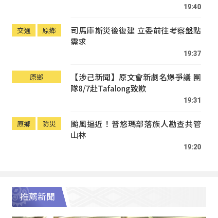
19:40
司馬庫斯災後復建 立委前往考察盤點
交通
原鄉
需求
19:37
【涉己新聞】原文會新劇名爆爭議 團
原鄉
隊8/7赴Tafalong致歉
19:31
颱風逼近！普悠瑪部落族人勘查共管
原鄉
防災
山林
19:20
推薦新聞