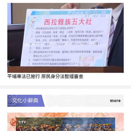
平埔專法已施行 原民身分法暫緩審查
文化小辭典