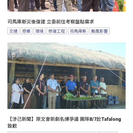
司馬庫斯災後復建 立委前往考察盤點需求
交通
原鄉
環境
修復工程
司馬庫斯
颱風影響
【涉己新聞】原文會新劇名爆爭議 團隊8/7赴Tafalong
致歉