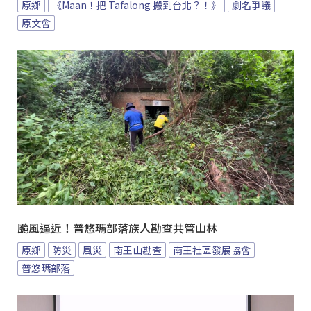
原鄉
《Maan！把 Tafalong 搬到台北？！》
劇名爭議
原文會
颱風逼近！普悠瑪部落族人勘查共管山林
原鄉
防災
風災
南王山勘查
南王社區發展協會
普悠瑪部落