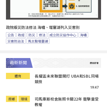
政院版災防法修法 海嘯、堰塞湖列入災害別
公告
政經
防災
修法
成立防災協作中心
海嘯
災害防治法
馬太鞍堰塞湖
最新新聞
長耀盃未來聯盟開打 UBA和SBL同場
體育
競技
19:47
司馬庫斯校舍無照卡關22年 衝擊童受
原鄉
環境
教權