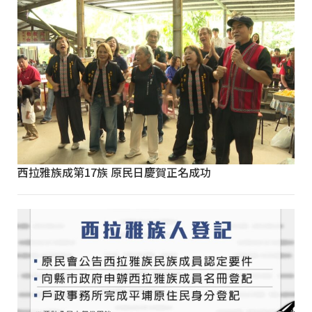
西拉雅族成第17族 原民日慶賀正名成功