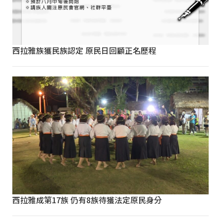
西拉雅族獲民族認定 原民日回顧正名歷程
西拉雅成第17族 仍有8族待獲法定原民身分