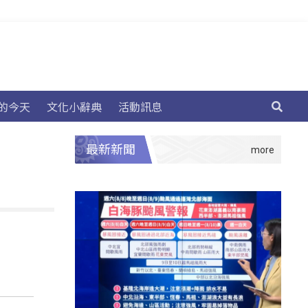
的今天
文化小辭典
活動訊息
最新新聞