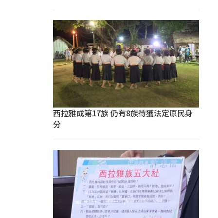
西拉雅成第17族 仍有8族待獲法定原民身
分