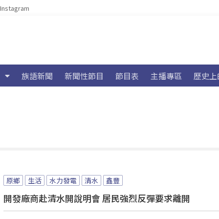
Instagram
族語新聞
新聞性節目
節目表
主播專區
歷史上
原鄉
生活
水力發電
清水
鑫豐
開發廠商赴清水開說明會 居民強烈反彈要求離開