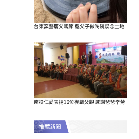
台東窯藝慶父親節 邀父子做陶碗感念土地
南投仁愛表揚16位模範父親 感謝爸爸辛勞
推薦新聞