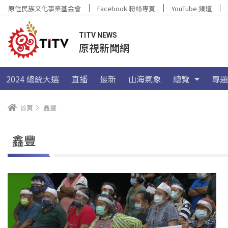
原住民族文化事業基金會
Facebook 粉絲專頁
YouTube 頻道
TITV NEWS
原視新聞網
2024 總統大選
直播
最新
山海氣象
總覽
專題
首頁
鑫豐
鑫豐