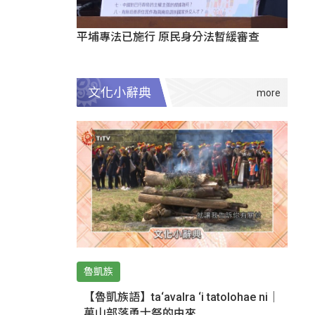
平埔專法已施行 原民身分法暫緩審查
文化小辭典
魯凱族
【魯凱族語】ta‘avalra ‘i tatolohae ni｜
萬山部落勇士祭的由來