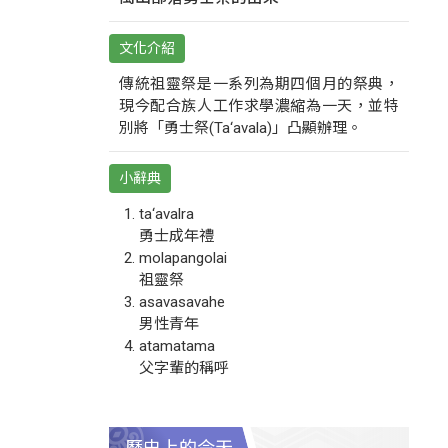
文化介紹
傳統祖靈祭是一系列為期四個月的祭典，
現今配合族人工作求學濃縮為一天，並特
別將「勇士祭(Ta‘avala)」凸顯辦理。
小辭典
ta‘avalra
勇士成年禮
molapangolai
祖靈祭
asavasavahe
男性青年
atamatama
父字輩的稱呼
歷史上的今天