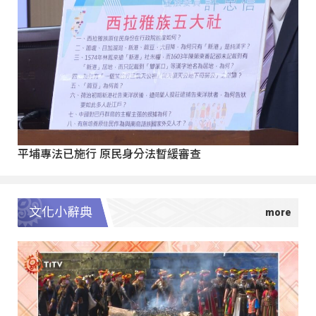
平埔專法已施行 原民身分法暫緩審查
文化小辭典