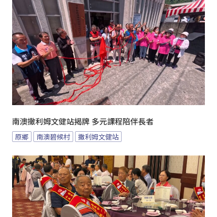
南澳撒利姆文健站揭牌 多元課程陪伴長者
原鄉
南澳碧候村
撒利姆文健站