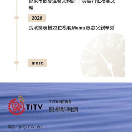
台東市歡慶溫馨父親節！ 表揚71位模範父
親
2026
長濱鄉表揚22位模範Mama 感念父親辛勞
more
TITV NEWS
原視新聞網
電話：(02)2788-1600