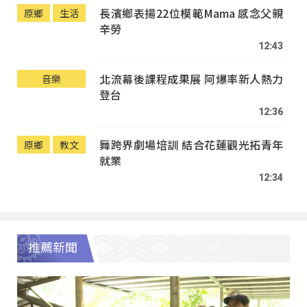
長濱鄉表揚22位模範Mama 感念父親
原鄉
生活
辛勞
12:43
北流幕後課程成果展 阿爆率新人熱力
音樂
登台
12:36
舞跨界劇場培訓 結合花蓮觀光拓青年
原鄉
教文
就業
12:34
推薦新聞