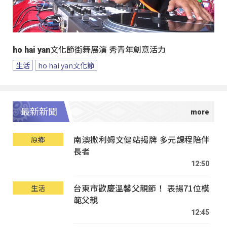
ho hai yan文化節街舞展演 秀青年創意活力
生活
ho hai yan文化節
最新新聞
南澳撒利姆文健站揭牌 多元課程陪伴
原鄉
長者
12:50
台東市歡慶溫馨父親節！ 表揚71位模
生活
範父親
12:45