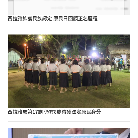
西拉雅族獲民族認定 原民日回顧正名歷程
西拉雅成第17族 仍有8族待獲法定原民身分