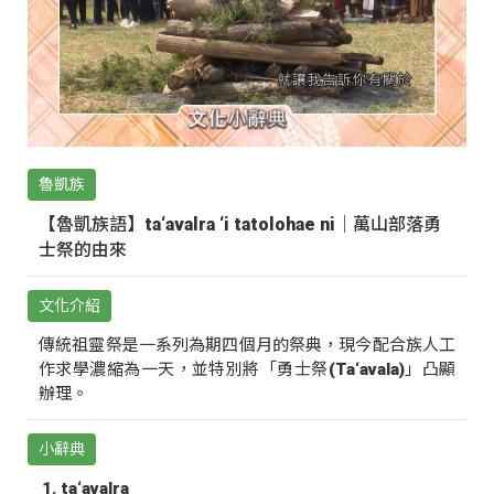
魯凱族
【魯凱族語】ta‘avalra ‘i tatolohae ni｜萬山部落勇
士祭的由來
文化介紹
傳統祖靈祭是一系列為期四個月的祭典，現今配合族人工
作求學濃縮為一天，並特別將「勇士祭(Ta‘avala)」凸顯
辦理。
小辭典
ta‘avalra