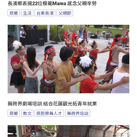
長濱鄉表揚22位模範Mama 感念父親辛勞
原鄉
生活
台東長濱
父親節
舞跨界劇場培訓 結合花蓮觀光拓青年就業
原鄉
教文
原民樂舞人才
舞跨界培訓