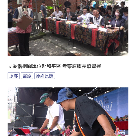
立委偕相關單位赴和平區 考察原鄉長照營運
原鄉
醫療
原鄉長照