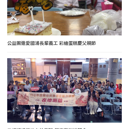
公益團邀愛國浦長輩義工 彩繪蛋糕慶父親節