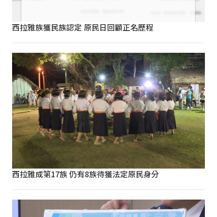
西拉雅族獲民族認定 原民日回顧正名歷程
西拉雅成第17族 仍有8族待獲法定原民身分