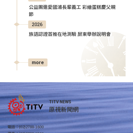
公益團邀愛國浦長輩義工 彩繪蛋糕慶父親
節
2026
族語認證首推在地測驗 屏東舉辦說明會
more
TITV NEWS
原視新聞網
電話：(02)2788-1600