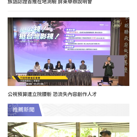
族語認證首推在地測驗 屏東舉辦說明會
公視預算遭立院腰斬 恐流失內容創作人才
推薦新聞