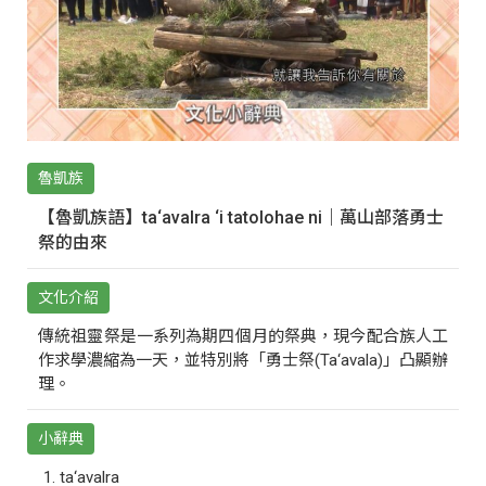
魯凱族
【魯凱族語】ta‘avalra ‘i tatolohae ni｜萬山部落勇士
祭的由來
文化介紹
傳統祖靈祭是一系列為期四個月的祭典，現今配合族人工
作求學濃縮為一天，並特別將「勇士祭(Ta‘avala)」凸顯辦
理。
小辭典
ta‘avalra