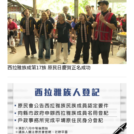
西拉雅族成第17族 原民日慶賀正名成功