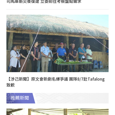
司馬庫斯災後復建 立委前往考察盤點需求
【涉己新聞】原文會新劇名爆爭議 團隊8/7赴Tafalong
致歉
推薦新聞