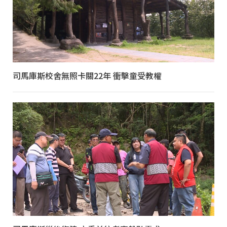
司馬庫斯校舍無照卡關22年 衝擊童受教權