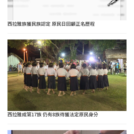
西拉雅族獲民族認定 原民日回顧正名歷程
西拉雅成第17族 仍有8族待獲法定原民身分