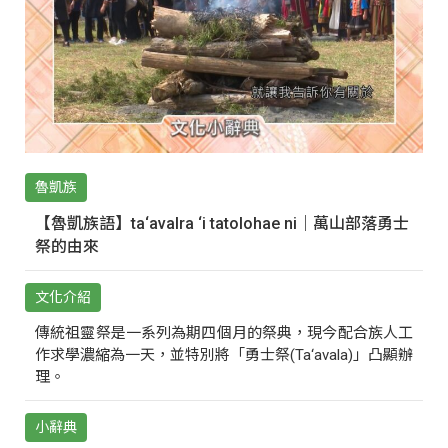
魯凱族
【魯凱族語】ta‘avalra ‘i tatolohae ni｜萬山部落勇士
祭的由來
文化介紹
傳統祖靈祭是一系列為期四個月的祭典，現今配合族人工
作求學濃縮為一天，並特別將「勇士祭(Ta‘avala)」凸顯辦
理。
小辭典