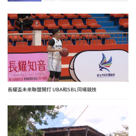
長耀盃未來聯盟開打 UBA和SBL同場競技