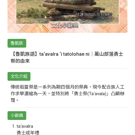
魯凱族
【魯凱族語】ta‘avalra ‘i tatolohae ni｜萬山部落勇士
祭的由來
文化介紹
傳統祖靈祭是一系列為期四個月的祭典，現今配合族人工
作求學濃縮為一天，並特別將「勇士祭(Ta‘avala)」凸顯辦
理。
小辭典
ta‘avalra
勇士成年禮