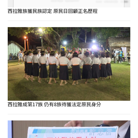
西拉雅族獲民族認定 原民日回顧正名歷程
西拉雅成第17族 仍有8族待獲法定原民身分