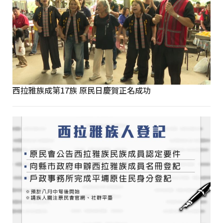
西拉雅族成第17族 原民日慶賀正名成功