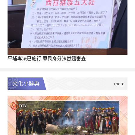
平埔專法已施行 原民身分法暫緩審查
文化小辭典