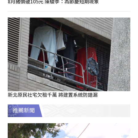
8月豬價破105元 陳駿季：為節慶短期現象
新北原民社宅欠租千萬 將建置系統防錯漏
推薦新聞