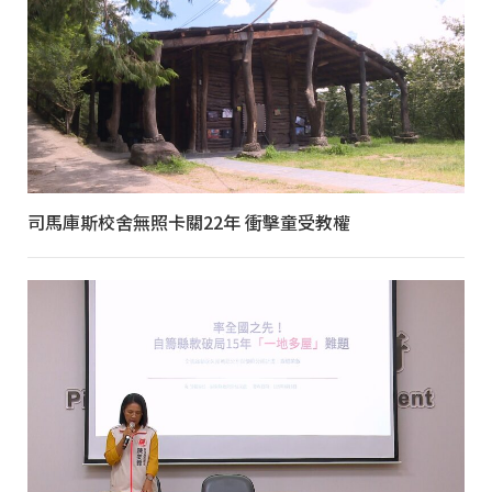
司馬庫斯校舍無照卡關22年 衝擊童受教權