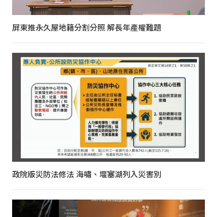
屏東推永久屋地籍分割分照 解長年產權難題
政院版災防法修法 海嘯、堰塞湖列入災害別