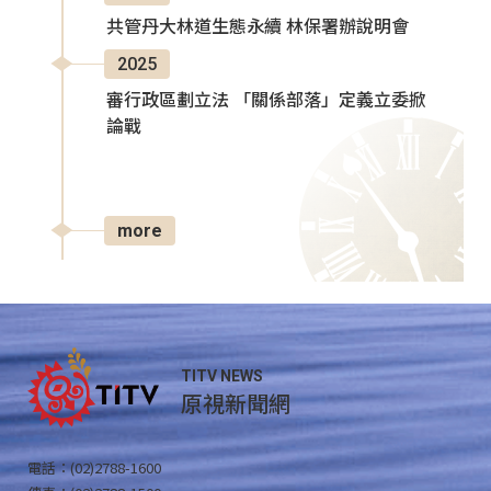
共管丹大林道生態永續 林保署辦說明會
2025
審行政區劃立法 「關係部落」定義立委掀
論戰
more
TITV NEWS
原視新聞網
電話：(02)2788-1600