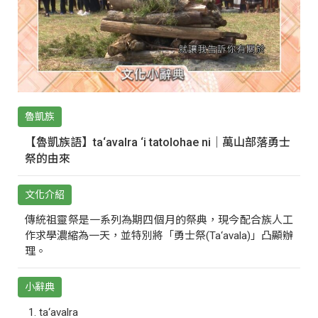
魯凱族
【魯凱族語】ta‘avalra ‘i tatolohae ni｜萬山部落勇士
祭的由來
文化介紹
傳統祖靈祭是一系列為期四個月的祭典，現今配合族人工
作求學濃縮為一天，並特別將「勇士祭(Ta‘avala)」凸顯辦
理。
小辭典
ta‘avalra