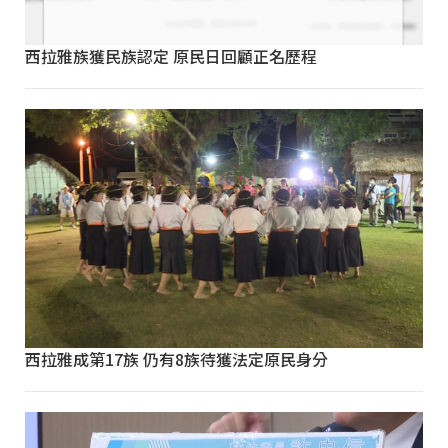
西拉雅族獲民族認定 原民日回顧正名歷程
西拉雅成第17族 仍有8族待獲法定原民身分