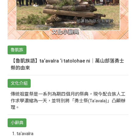
魯凱族
【魯凱族語】ta‘avalra ‘i tatolohae ni｜萬山部落勇士
祭的由來
文化介紹
傳統祖靈祭是一系列為期四個月的祭典，現今配合族人工
作求學濃縮為一天，並特別將「勇士祭(Ta‘avala)」凸顯辦
理。
小辭典
ta‘avalra