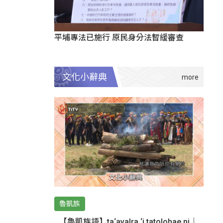
平埔專法已施行 原民身分法暫緩審查
文化小辭典
魯凱族
【魯凱族語】ta‘avalra ‘i tatolohae ni｜