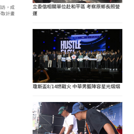
立委偕相關單位赴和平區 考察原鄉長照營
到訪，成
運
爭取計畫
瓊斯盃8/14燃戰火 中華男籃陣容星光熠熠