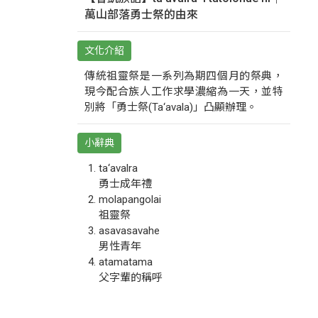
萬山部落勇士祭的由來
文化介紹
傳統祖靈祭是一系列為期四個月的祭典，
現今配合族人工作求學濃縮為一天，並特
別將「勇士祭(Ta‘avala)」凸顯辦理。
小辭典
ta‘avalra
勇士成年禮
molapangolai
祖靈祭
asavasavahe
男性青年
atamatama
父字輩的稱呼