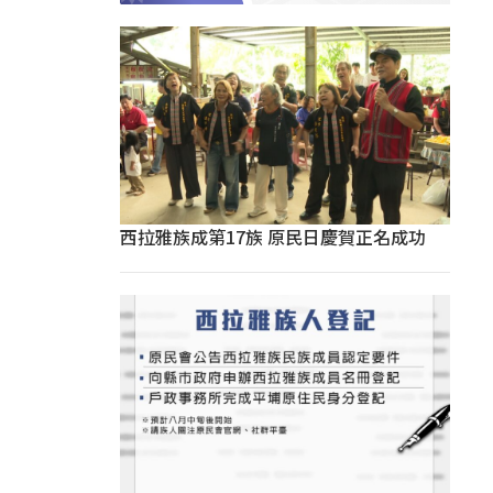
西拉雅族成第17族 原民日慶賀正名成功