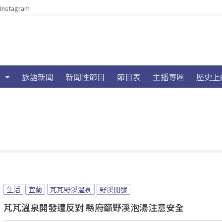
Instagram
族語新聞
新聞性節目
節目表
主播專區
歷史上
生活
宜蘭
芃芃野溪溫泉
野溪開發
芃芃溫泉開發遭反對 縣府籲野溪泡湯注意安全