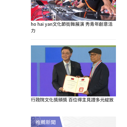
ho hai yan文化節街舞展演 秀青年創意活
力
行政院文化獎頒獎 百位得主見證多元綻放
推薦新聞