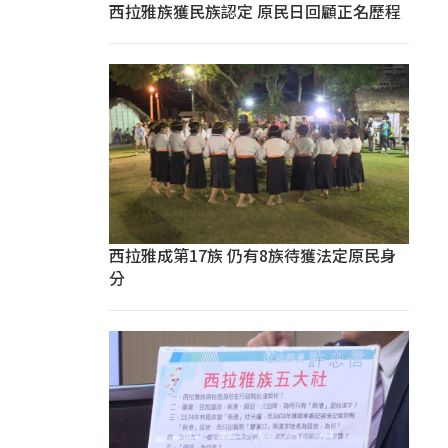
西拉雅族獲民族認定 原民日回顧正名歷程
西拉雅成第17族 仍有8族待獲法定原民身
分