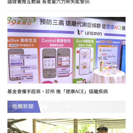
國健署推互動展 長者量六力揪失能警訊
基金會攜手超商、診所 推「健康ACE」遠離疾病
推薦新聞