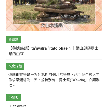
魯凱族
【魯凱族語】ta‘avalra ‘i tatolohae ni｜萬山部落勇士
祭的由來
文化介紹
傳統祖靈祭是一系列為期四個月的祭典，現今配合族人工
作求學濃縮為一天，並特別將「勇士祭(Ta‘avala)」凸顯辦
理。
小辭典
ta‘avalra