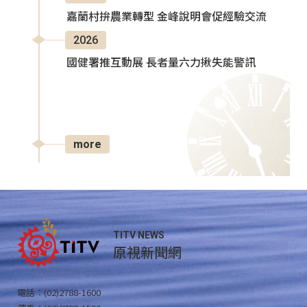
嘉蘭村拚農業轉型 金峰說明會促經驗交流
2026
國健署推互動展 長者量六力揪失能警訊
more
TITV NEWS
原視新聞網
電話：(02)2788-1600