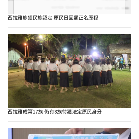
西拉雅族獲民族認定 原民日回顧正名歷程
西拉雅成第17族 仍有8族待獲法定原民身分